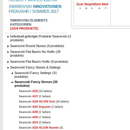
Zum Vergrößern klicken
Zum Vergrö
SWAROVSKI
INNOVATIONEN
FRÜHJAHR / SOMMER 2017
SWAROVSKI ELEMENTS
KATEGORIEN
(2434 PRODUKTE)
Individuell gefertigte Produkte Swarovski (3
Zum Vergrößern klicken
produkte)
Swarovski Round Stones (9 produkte)
Swarovski Flat Backs No Hotfix (28
produkte)
Swarovski Flat Backs Hotfix (9 produkte)
Swarovski Fancy Stones & Settings
Swarovski Fancy Settings (31
produkte)
Swarovski Fancy Stones (35
produkte)
Swarovski
4120
(14 farben)
Swarovski
4127
(1 farben)
Swarovski
4128 XILION Oval
(18 farben)
Swarovski
4161 Baguette
(1 farben)
Swarovski
4196
(1 farben)
Swarovski
4200
(7 farben)
Swarovski
4224
(2 farben)
Swarovski
4228 XILION Navette
(31