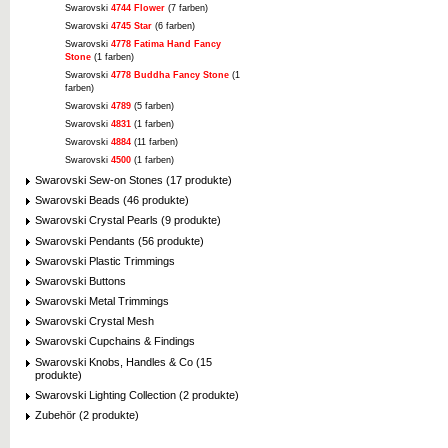
Swarovski
4744 Flower
(7 farben)
Swarovski
4745 Star
(6 farben)
Swarovski
4778 Fatima Hand Fancy
Stone
(1 farben)
Swarovski
4778 Buddha Fancy Stone
(1
farben)
Swarovski
4789
(5 farben)
Swarovski
4831
(1 farben)
Swarovski
4884
(11 farben)
Swarovski
4500
(1 farben)
Swarovski Sew-on Stones (17 produkte)
Swarovski Beads (46 produkte)
Swarovski Crystal Pearls (9 produkte)
Swarovski Pendants (56 produkte)
Swarovski Plastic Trimmings
Swarovski Buttons
Swarovski Metal Trimmings
Swarovski Crystal Mesh
Swarovski Cupchains & Findings
Swarovski Knobs, Handles & Co (15
produkte)
Swarovski Lighting Collection (2 produkte)
Zubehör (2 produkte)