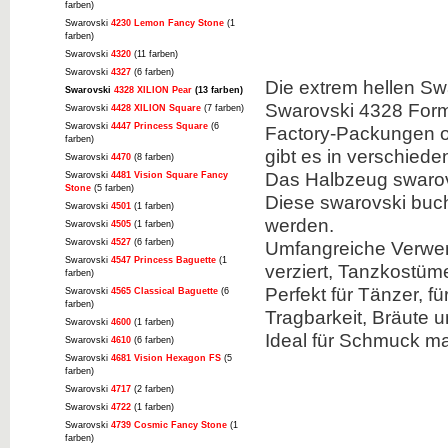
farben)
Swarovski
4230 Lemon Fancy Stone
(1
farben)
Swarovski
4320
(11 farben)
Swarovski
4327
(6 farben)
Die extrem hellen Sw
Swarovski
4328 XILION Pear
(13 farben)
Swarovski 4328 Form i
Swarovski
4428 XILION Square
(7 farben)
Swarovski
4447 Princess Square
(6
Factory-Packungen od
farben)
gibt es in verschied
Swarovski
4470
(8 farben)
Das Halbzeug swarovs
Swarovski
4481 Vision Square Fancy
Stone
(5 farben)
Diese swarovski buch
Swarovski
4501
(1 farben)
werden.
Swarovski
4505
(1 farben)
Swarovski
4527
(6 farben)
Umfangreiche Verwen
Swarovski
4547 Princess Baguette
(1
verziert, Tanzkostüm
farben)
Perfekt für Tänzer, f
Swarovski
4565 Classical Baguette
(6
farben)
Tragbarkeit, Bräute u
Swarovski
4600
(1 farben)
Ideal für Schmuck ma
Swarovski
4610
(6 farben)
Swarovski
4681 Vision Hexagon FS
(5
farben)
Swarovski
4717
(2 farben)
Swarovski
4722
(1 farben)
Swarovski
4739 Cosmic Fancy Stone
(1
farben)