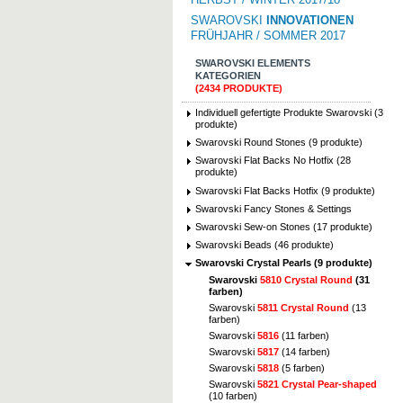
SWAROVSKI
INNOVATIONEN
FRÜHJAHR / SOMMER 2017
SWAROVSKI ELEMENTS
KATEGORIEN
(2434 PRODUKTE)
Individuell gefertigte Produkte Swarovski (3
produkte)
Swarovski Round Stones (9 produkte)
Swarovski Flat Backs No Hotfix (28
produkte)
Swarovski Flat Backs Hotfix (9 produkte)
Swarovski Fancy Stones & Settings
Swarovski Sew-on Stones (17 produkte)
Swarovski Beads (46 produkte)
Swarovski Crystal Pearls (9 produkte)
Swarovski
5810 Crystal Round
(31
farben)
Swarovski
5811 Crystal Round
(13
farben)
Swarovski
5816
(11 farben)
Swarovski
5817
(14 farben)
Swarovski
5818
(5 farben)
Swarovski
5821 Crystal Pear-shaped
(10 farben)