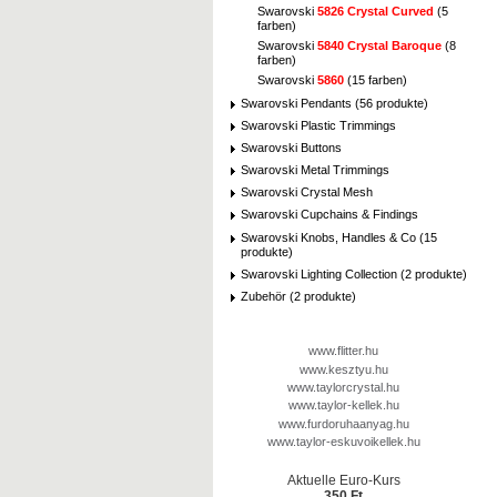
Swarovski
5826 Crystal Curved
(5
farben)
Swarovski
5840 Crystal Baroque
(8
farben)
Swarovski
5860
(15 farben)
Swarovski Pendants (56 produkte)
Swarovski Plastic Trimmings
Swarovski Buttons
Swarovski Metal Trimmings
Swarovski Crystal Mesh
Swarovski Cupchains & Findings
Swarovski Knobs, Handles & Co (15
produkte)
Swarovski Lighting Collection (2 produkte)
Zubehör (2 produkte)
www.flitter.hu
www.kesztyu.hu
www.taylorcrystal.hu
www.taylor-kellek.hu
www.furdoruhaanyag.hu
www.taylor-eskuvoikellek.hu
Aktuelle Euro-Kurs
350 Ft