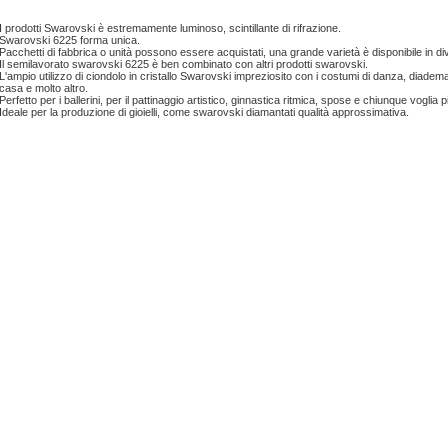
I prodotti Swarovski è estremamente luminoso, scintillante di rifrazione.
Swarovski 6225 forma unica.
Pacchetti di fabbrica o unità possono essere acquistati, una grande varietà è disponibile in di
Il semilavorato swarovski 6225 è ben combinato con altri prodotti swarovski.
L'ampio utilizzo di ciondolo in cristallo Swarovski impreziosito con i costumi di danza, diadema,
casa e molto altro.
Perfetto per i ballerini, per il pattinaggio artistico, ginnastica ritmica, spose e chiunque voglia pi
Ideale per la produzione di gioielli, come swarovski diamantati qualità approssimativa.