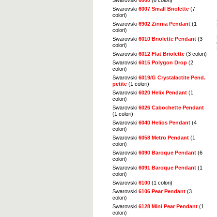
Swarovski
6007 Small Briolette
(7
colori)
Swarovski
6902 Zinnia Pendant
(1
colori)
Swarovski
6010 Briolette Pendant
(3
colori)
Swarovski
6012 Flat Briolette
(3 colori)
Swarovski
6015 Polygon Drop
(2
colori)
Swarovski
6019/G Crystalactite Pend.
petite
(1 colori)
Swarovski
6020 Helix Pendant
(1
colori)
Swarovski
6026 Cabochette Pendant
(1 colori)
Swarovski
6040 Helios Pendant
(4
colori)
Swarovski
6058 Metro Pendant
(1
colori)
Swarovski
6090 Baroque Pendant
(6
colori)
Swarovski
6091 Baroque Pendant
(1
colori)
Swarovski
6100
(1 colori)
Swarovski
6106 Pear Pendant
(3
colori)
Swarovski
6128 Mini Pear Pendant
(1
colori)