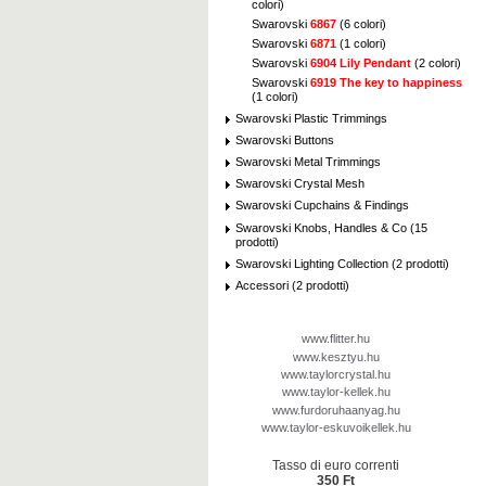
colori)
Swarovski
6867
(6 colori)
Swarovski
6871
(1 colori)
Swarovski
6904 Lily Pendant
(2 colori)
Swarovski
6919 The key to happiness
(1 colori)
Swarovski Plastic Trimmings
Swarovski Buttons
Swarovski Metal Trimmings
Swarovski Crystal Mesh
Swarovski Cupchains & Findings
Swarovski Knobs, Handles & Co (15
prodotti)
Swarovski Lighting Collection (2 prodotti)
Accessori (2 prodotti)
www.flitter.hu
www.kesztyu.hu
www.taylorcrystal.hu
www.taylor-kellek.hu
www.furdoruhaanyag.hu
www.taylor-eskuvoikellek.hu
Tasso di euro correnti
350 Ft