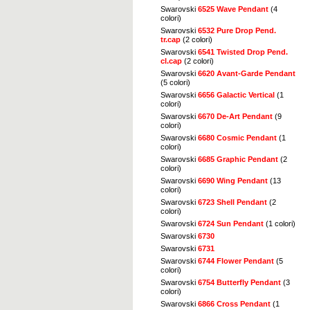
Swarovski
6525 Wave Pendant
(4
colori)
Swarovski
6532 Pure Drop Pend.
tr.cap
(2 colori)
Swarovski
6541 Twisted Drop Pend.
cl.cap
(2 colori)
Swarovski
6620 Avant-Garde Pendant
(5 colori)
Swarovski
6656 Galactic Vertical
(1
colori)
Swarovski
6670 De-Art Pendant
(9
colori)
Swarovski
6680 Cosmic Pendant
(1
colori)
Swarovski
6685 Graphic Pendant
(2
colori)
Swarovski
6690 Wing Pendant
(13
colori)
Swarovski
6723 Shell Pendant
(2
colori)
Swarovski
6724 Sun Pendant
(1 colori)
Swarovski
6730
Swarovski
6731
Swarovski
6744 Flower Pendant
(5
colori)
Swarovski
6754 Butterfly Pendant
(3
colori)
Swarovski
6866 Cross Pendant
(1