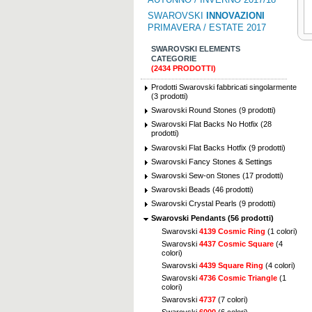
SWAROVSKI
INNOVAZIONI
PRIMAVERA / ESTATE 2017
SWAROVSKI ELEMENTS
CATEGORIE
(2434 PRODOTTI)
Prodotti Swarovski fabbricati singolarmente
(3 prodotti)
Swarovski Round Stones (9 prodotti)
Swarovski Flat Backs No Hotfix (28
prodotti)
Swarovski Flat Backs Hotfix (9 prodotti)
Swarovski Fancy Stones & Settings
Swarovski Sew-on Stones (17 prodotti)
Swarovski Beads (46 prodotti)
Swarovski Crystal Pearls (9 prodotti)
Swarovski Pendants (56 prodotti)
Swarovski
4139 Cosmic Ring
(1 colori)
Swarovski
4437 Cosmic Square
(4
colori)
Swarovski
4439 Square Ring
(4 colori)
Swarovski
4736 Cosmic Triangle
(1
colori)
Swarovski
4737
(7 colori)
Swarovski
6000
(6 colori)