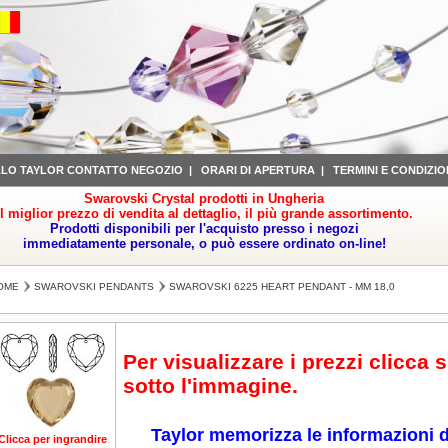
LLO TAYLOR CONTATTO NEGOZIO
|
ORARI DI APERTURA
|
TERMINI E CONDIZIO
Swarovski Crystal prodotti in Ungheria
il miglior prezzo di vendita al dettaglio, il più grande assortimento.
Prodotti disponibili per l'acquisto presso i negozi
immediatamente personale, o può essere ordinato on-line!
OME
SWAROVSKI PENDANTS
SWAROVSKI 6225 HEART PENDANT - MM 18,0
Per visualizzare i prezzi clicca 
sotto l'immagine.
Taylor memorizza le informazioni d
Clicca per ingrandire
Clicca per ingrandire