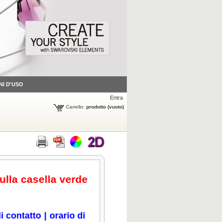
NI D'USO
Entra
Carrello:
prodotto
(vuoto)
sulla casella verde
i contatto
|
orario di