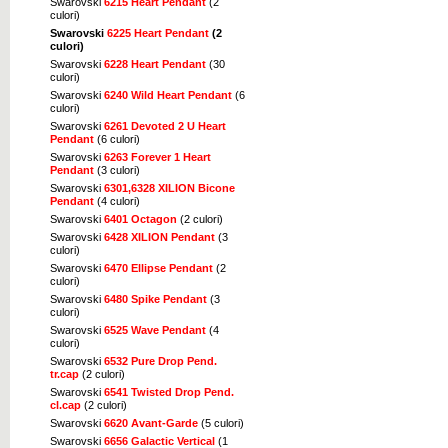
Swarovski
6215 Heart Pendant
(2
culori)
Swarovski
6225 Heart Pendant
(2
culori)
Swarovski
6228 Heart Pendant
(30
culori)
Swarovski
6240 Wild Heart Pendant
(6
culori)
Swarovski
6261 Devoted 2 U Heart
Pendant
(6 culori)
Swarovski
6263 Forever 1 Heart
Pendant
(3 culori)
Swarovski
6301,6328 XILION Bicone
Pendant
(4 culori)
Swarovski
6401 Octagon
(2 culori)
Swarovski
6428 XILION Pendant
(3
culori)
Swarovski
6470 Ellipse Pendant
(2
culori)
Swarovski
6480 Spike Pendant
(3
culori)
Swarovski
6525 Wave Pendant
(4
culori)
Swarovski
6532 Pure Drop Pend.
tr.cap
(2 culori)
Swarovski
6541 Twisted Drop Pend.
cl.cap
(2 culori)
Swarovski
6620 Avant-Garde
(5 culori)
Swarovski
6656 Galactic Vertical
(1