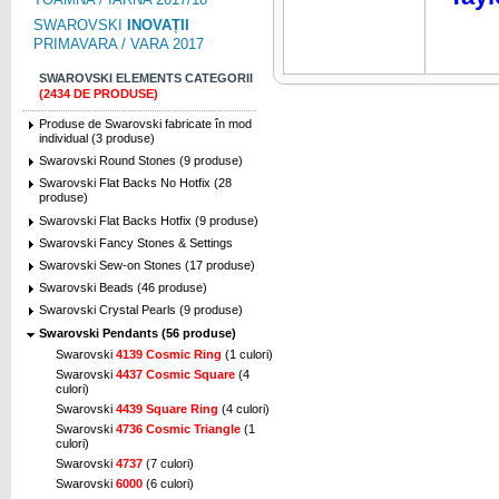
SWAROVSKI
INOVAȚII
PRIMAVARA / VARA 2017
SWAROVSKI ELEMENTS CATEGORII
(2434 DE PRODUSE)
Produse de Swarovski fabricate în mod
individual (3 produse)
Swarovski Round Stones (9 produse)
Swarovski Flat Backs No Hotfix (28
produse)
Swarovski Flat Backs Hotfix (9 produse)
Swarovski Fancy Stones & Settings
Swarovski Sew-on Stones (17 produse)
Swarovski Beads (46 produse)
Swarovski Crystal Pearls (9 produse)
Swarovski Pendants (56 produse)
Swarovski
4139 Cosmic Ring
(1 culori)
Swarovski
4437 Cosmic Square
(4
culori)
Swarovski
4439 Square Ring
(4 culori)
Swarovski
4736 Cosmic Triangle
(1
culori)
Swarovski
4737
(7 culori)
Swarovski
6000
(6 culori)