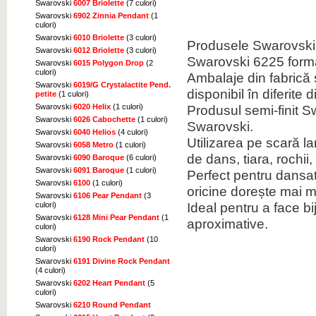
Swarovski
6007 Briolette
(7 culori)
Swarovski
6902 Zinnia Pendant
(1
culori)
Swarovski
6010 Briolette
(3 culori)
Produsele Swarovski 
Swarovski
6012 Briolette
(3 culori)
Swarovski 6225 form
Swarovski
6015 Polygon Drop
(2
culori)
Ambalaje din fabrică s
Swarovski
6019/G Crystalactite Pend.
disponibil în diferite 
petite
(1 culori)
Swarovski
6020 Helix
(1 culori)
Produsul semi-finit 
Swarovski
6026 Cabochette
(1 culori)
Swarovski.
Swarovski
6040 Helios
(4 culori)
Utilizarea pe scară l
Swarovski
6058 Metro
(1 culori)
de dans, tiara, rochii
Swarovski
6090 Baroque
(6 culori)
Swarovski
6091 Baroque
(1 culori)
Perfect pentru dansato
Swarovski
6100
(1 culori)
oricine dorește mai mu
Swarovski
6106 Pear Pendant
(3
Ideal pentru a face bi
culori)
Swarovski
6128 Mini Pear Pendant
(1
aproximative.
culori)
Swarovski
6190 Rock Pendant
(10
culori)
Swarovski
6191 Divine Rock Pendant
(4 culori)
Swarovski
6202 Heart Pendant
(5
culori)
Swarovski
6210 Round Pendant