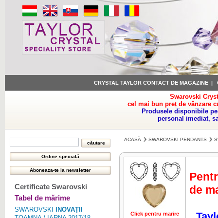
CRYSTAL TAYLOR CONTACT DE MAGAZINE
|
Swarovski Cryst
cel mai bun preț de vânzare c
Produsele disponibile pe
personal imediat, s
ACASĂ
SWAROVSKI PENDANTS
S
Pentr
Certificate Swarovski
de ma
Tabel de mărime
SWAROVSKI
INOVAȚII
Tayl
Click pentru marire
Click pentru 
TOAMNA / IARNA 2017/18