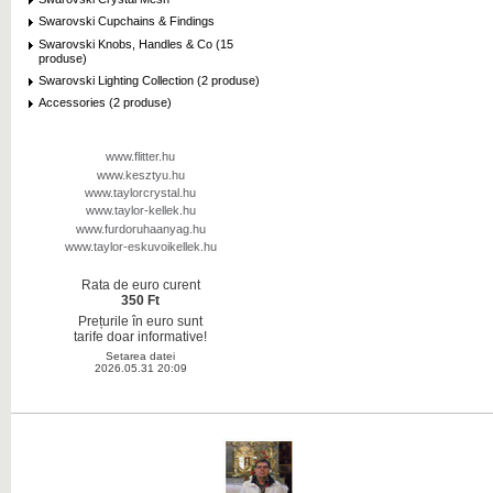
Swarovski Cupchains & Findings
Swarovski Knobs, Handles & Co (15
produse)
Swarovski Lighting Collection (2 produse)
Accessories (2 produse)
www.flitter.hu
www.kesztyu.hu
www.taylorcrystal.hu
www.taylor-kellek.hu
www.furdoruhaanyag.hu
www.taylor-eskuvoikellek.hu
Rata de euro curent
350 Ft
Prețurile în euro sunt
tarife doar informative!
Setarea datei
2026.05.31 20:09