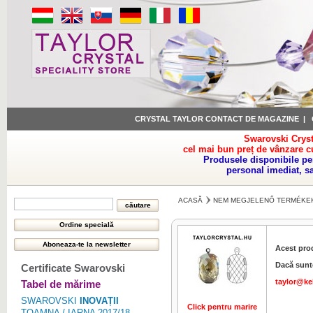
CRYSTAL TAYLOR CONTACT DE MAGAZINE
|
Swarovski Cryst
cel mai bun preț de vânzare c
Produsele disponibile pe
personal imediat, s
ACASĂ
NEM MEGJELENŐ TERMÉKE
Acest pro
Dacă sunte
Certificate Swarovski
taylor@ke
Tabel de mărime
SWAROVSKI
INOVAȚII
Click pentru marire
Click pentru 
TOAMNA / IARNA 2017/18