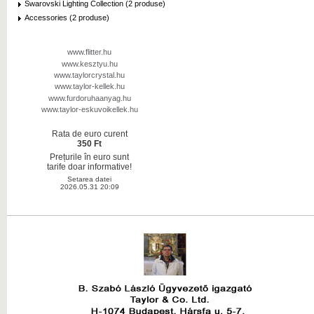
Swarovski Lighting Collection (2 produse)
Accessories (2 produse)
www.flitter.hu
www.kesztyu.hu
www.taylorcrystal.hu
www.taylor-kellek.hu
www.furdoruhaanyag.hu
www.taylor-eskuvoikellek.hu
Rata de euro curent
350 Ft
Prețurile în euro sunt
tarife doar informative!
Setarea datei
2026.05.31 20:09