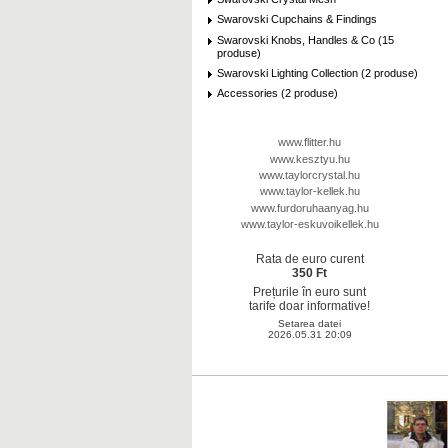
Swarovski Cupchains & Findings
Swarovski Knobs, Handles & Co (15
produse)
Swarovski Lighting Collection (2 produse)
Accessories (2 produse)
www.flitter.hu
www.kesztyu.hu
www.taylorcrystal.hu
www.taylor-kellek.hu
www.furdoruhaanyag.hu
www.taylor-eskuvoikellek.hu
Rata de euro curent
350 Ft
Prețurile în euro sunt
tarife doar informative!
Setarea datei
2026.05.31 20:09