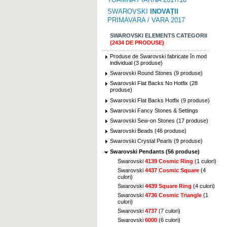
SWAROVSKI
INOVAȚII
PRIMAVARA / VARA 2017
SWAROVSKI ELEMENTS CATEGORII
(2434 DE PRODUSE)
Produse de Swarovski fabricate în mod
individual (3 produse)
Swarovski Round Stones (9 produse)
Swarovski Flat Backs No Hotfix (28
produse)
Swarovski Flat Backs Hotfix (9 produse)
Swarovski Fancy Stones & Settings
Swarovski Sew-on Stones (17 produse)
Swarovski Beads (46 produse)
Swarovski Crystal Pearls (9 produse)
Swarovski Pendants (56 produse)
Swarovski
4139 Cosmic Ring
(1 culori)
Swarovski
4437 Cosmic Square
(4
culori)
Swarovski
4439 Square Ring
(4 culori)
Swarovski
4736 Cosmic Triangle
(1
culori)
Swarovski
4737
(7 culori)
Swarovski
6000
(6 culori)