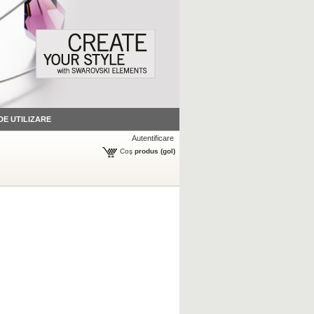
 DE UTILIZARE
Autentificare
Coş
produs
(gol)