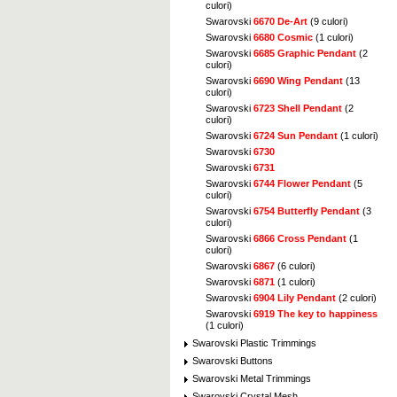
culori)
Swarovski
6670 De-Art
(9 culori)
Swarovski
6680 Cosmic
(1 culori)
Swarovski
6685 Graphic Pendant
(2
culori)
Swarovski
6690 Wing Pendant
(13
culori)
Swarovski
6723 Shell Pendant
(2
culori)
Swarovski
6724 Sun Pendant
(1 culori)
Swarovski
6730
Swarovski
6731
Swarovski
6744 Flower Pendant
(5
culori)
Swarovski
6754 Butterfly Pendant
(3
culori)
Swarovski
6866 Cross Pendant
(1
culori)
Swarovski
6867
(6 culori)
Swarovski
6871
(1 culori)
Swarovski
6904 Lily Pendant
(2 culori)
Swarovski
6919 The key to happiness
(1 culori)
Swarovski Plastic Trimmings
Swarovski Buttons
Swarovski Metal Trimmings
Swarovski Crystal Mesh