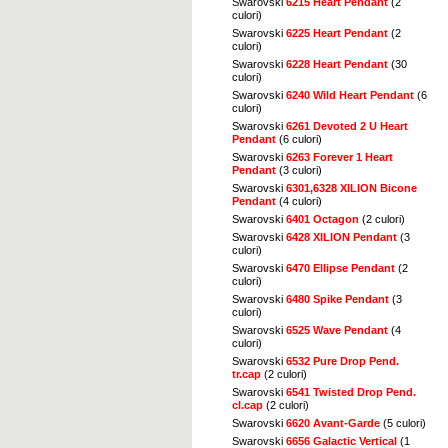
Swarovski
6215 Heart Pendant
(2
culori)
Swarovski
6225 Heart Pendant
(2
culori)
Swarovski
6228 Heart Pendant
(30
culori)
Swarovski
6240 Wild Heart Pendant
(6
culori)
Swarovski
6261 Devoted 2 U Heart
Pendant
(6 culori)
Swarovski
6263 Forever 1 Heart
Pendant
(3 culori)
Swarovski
6301,6328 XILION Bicone
Pendant
(4 culori)
Swarovski
6401 Octagon
(2 culori)
Swarovski
6428 XILION Pendant
(3
culori)
Swarovski
6470 Ellipse Pendant
(2
culori)
Swarovski
6480 Spike Pendant
(3
culori)
Swarovski
6525 Wave Pendant
(4
culori)
Swarovski
6532 Pure Drop Pend.
tr.cap
(2 culori)
Swarovski
6541 Twisted Drop Pend.
cl.cap
(2 culori)
Swarovski
6620 Avant-Garde
(5 culori)
Swarovski
6656 Galactic Vertical
(1