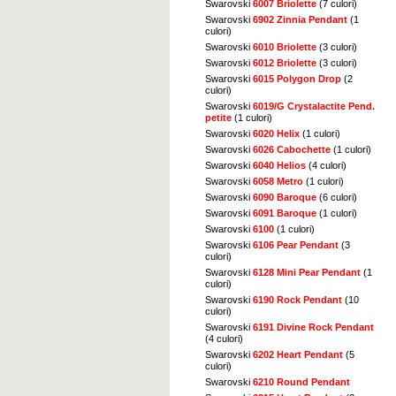
Swarovski
6007 Briolette
(7 culori)
Swarovski
6902 Zinnia Pendant
(1
culori)
Swarovski
6010 Briolette
(3 culori)
Swarovski
6012 Briolette
(3 culori)
Swarovski
6015 Polygon Drop
(2
culori)
Swarovski
6019/G Crystalactite Pend.
petite
(1 culori)
Swarovski
6020 Helix
(1 culori)
Swarovski
6026 Cabochette
(1 culori)
Swarovski
6040 Helios
(4 culori)
Swarovski
6058 Metro
(1 culori)
Swarovski
6090 Baroque
(6 culori)
Swarovski
6091 Baroque
(1 culori)
Swarovski
6100
(1 culori)
Swarovski
6106 Pear Pendant
(3
culori)
Swarovski
6128 Mini Pear Pendant
(1
culori)
Swarovski
6190 Rock Pendant
(10
culori)
Swarovski
6191 Divine Rock Pendant
(4 culori)
Swarovski
6202 Heart Pendant
(5
culori)
Swarovski
6210 Round Pendant