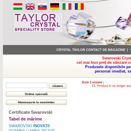
CRYSTAL TAYLOR CONTACT DE MAGAZINE
|
Swarovski Cryst
cel mai bun preț de vânzare c
Produsele disponibile pe
personal imediat, s
Este 1 eroare :
Product is no longer ava
Certificate Swarovski
Tabel de mărime
SWAROVSKI
INOVAȚII
TOAMNA / IARNA 2017/18