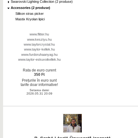
Swarovski Lighting Collection (2 produse)
Accessories (2 produse)
Silikon stras picker
Mastix Kryolan lipici
www.flitter.hu
www.kesztyu.hu
www.taylorcrystal.hu
www.taylor-kellek.hu
www.furdoruhaanyag.hu
www.taylor-eskuvoikellek.hu
Rata de euro curent
350 Ft
Prețurile în euro sunt
tarife doar informative!
Setarea datei
2026.05.31 20:09