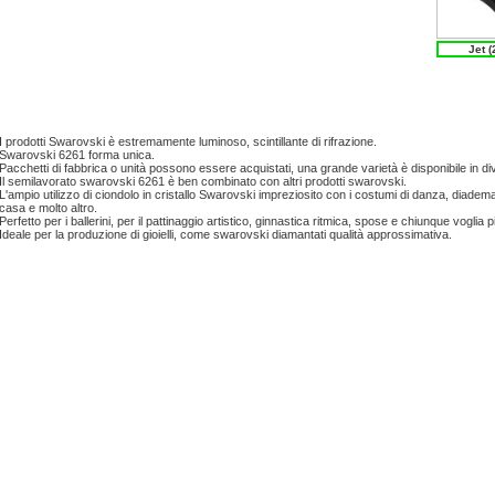
Jet (
I prodotti Swarovski è estremamente luminoso, scintillante di rifrazione.
Swarovski 6261 forma unica.
Pacchetti di fabbrica o unità possono essere acquistati, una grande varietà è disponibile in di
Il semilavorato swarovski 6261 è ben combinato con altri prodotti swarovski.
L'ampio utilizzo di ciondolo in cristallo Swarovski impreziosito con i costumi di danza, diadema,
casa e molto altro.
Perfetto per i ballerini, per il pattinaggio artistico, ginnastica ritmica, spose e chiunque voglia pi
Ideale per la produzione di gioielli, come swarovski diamantati qualità approssimativa.