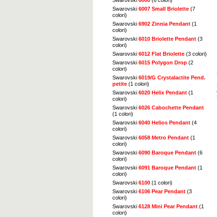
Swarovski
6007 Small Briolette
(7
colori)
Swarovski
6902 Zinnia Pendant
(1
colori)
Swarovski
6010 Briolette Pendant
(3
colori)
Swarovski
6012 Flat Briolette
(3 colori)
Swarovski
6015 Polygon Drop
(2
colori)
Swarovski
6019/G Crystalactite Pend.
petite
(1 colori)
Swarovski
6020 Helix Pendant
(1
colori)
Swarovski
6026 Cabochette Pendant
(1 colori)
Swarovski
6040 Helios Pendant
(4
colori)
Swarovski
6058 Metro Pendant
(1
colori)
Swarovski
6090 Baroque Pendant
(6
colori)
Swarovski
6091 Baroque Pendant
(1
colori)
Swarovski
6100
(1 colori)
Swarovski
6106 Pear Pendant
(3
colori)
Swarovski
6128 Mini Pear Pendant
(1
colori)