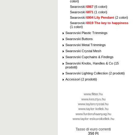
colori)
Swarovski
6867
(6 colori)
Swarovski
6871
(1 colori)
Swarovski
6904 Lily Pendant
(2 colori)
Swarovski
6919 The key to happiness
(1 colori)
Swarovski Plastic Trimmings
Swarovski Buttons
Swarovski Metal Trimmings
Swarovski Crystal Mesh
Swarovski Cupchains & Findings
Swarovski Knobs, Handles & Co (15
prodotti)
Swarovski Lighting Collection (2 prodotti)
Accessori (2 prodotti)
www.flitter.hu
www.kesztyu.hu
www.taylorcrystal.hu
www.taylor-kellek.hu
www.furdoruhaanyag.hu
www.taylor-eskuvoikellek.hu
Tasso di euro correnti
350 Ft