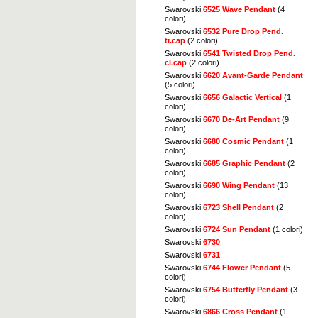
Swarovski
6525 Wave Pendant
(4
colori)
Swarovski
6532 Pure Drop Pend.
tr.cap
(2 colori)
Swarovski
6541 Twisted Drop Pend.
cl.cap
(2 colori)
Swarovski
6620 Avant-Garde Pendant
(5 colori)
Swarovski
6656 Galactic Vertical
(1
colori)
Swarovski
6670 De-Art Pendant
(9
colori)
Swarovski
6680 Cosmic Pendant
(1
colori)
Swarovski
6685 Graphic Pendant
(2
colori)
Swarovski
6690 Wing Pendant
(13
colori)
Swarovski
6723 Shell Pendant
(2
colori)
Swarovski
6724 Sun Pendant
(1 colori)
Swarovski
6730
Swarovski
6731
Swarovski
6744 Flower Pendant
(5
colori)
Swarovski
6754 Butterfly Pendant
(3
colori)
Swarovski
6866 Cross Pendant
(1