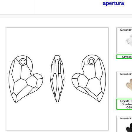
apertura
Crystal
Crystal
Shadow
GSH