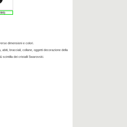
280)
verse dimensioni e colori.
 abiti, bracciali, collane, oggetti decorazione della
ù scintilla dei cristalli Swarovski.