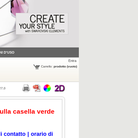
NI D'USO
Entra
Carrello:
prodotto
(vuoto)
27,0
sulla casella verde
i contatto
|
orario di
icca per ingrandire
Clicca per ingrandire
Clicca per ingrandire
Clicca per ingrandire
Cli