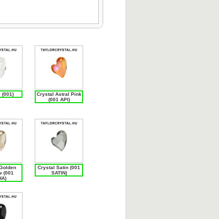
 (001)
Crystal Astral Pink
(001 API)
 Golden
Crystal Satin (001
 (001
SATIN)
A)