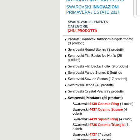
SWAROVSKI
INNOVAZIONI
PRIMAVERA / ESTATE 2017
SWAROVSKI ELEMENTS
CATEGORIE
(2434 PRODOTTI)
Prodotti Swarovski fabbricati singolarmente
(3 prodotti)
Swarovski Round Stones (9 prodotti)
Swarovski Flat Backs No Hotfix (28
prodotti)
Swarovski Flat Backs Hotfix (9 prodotti)
Swarovski Fancy Stones & Settings
Swarovski Sew-on Stones (17 prodotti)
Swarovski Beads (46 prodotti)
Swarovski Crystal Pearls (9 prodotti)
Swarovski Pendants (56 prodotti)
Swarovski
4139 Cosmic Ring
(1 colori)
Swarovski
4437 Cosmic Square
(4
colori)
Swarovski
4439 Square Ring
(4 colori)
Swarovski
4736 Cosmic Triangle
(1
colori)
Swarovski
4737
(7 colori)
Swarovski
6000
(6 colori)