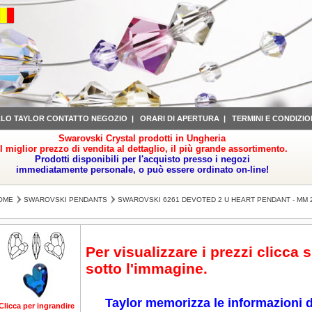
LLO TAYLOR CONTATTO NEGOZIO
|
ORARI DI APERTURA
|
TERMINI E CONDIZIO
Swarovski Crystal prodotti in Ungheria
il miglior prezzo di vendita al dettaglio, il più grande assortimento.
Prodotti disponibili per l'acquisto presso i negozi
immediatamente personale, o può essere ordinato on-line!
OME
SWAROVSKI PENDANTS
SWAROVSKI 6261 DEVOTED 2 U HEART PENDANT - MM 
Per visualizzare i prezzi clicca 
sotto l'immagine.
Taylor memorizza le informazioni d
Clicca per ingrandire
Clicca per ingrandire
Clicca per ingrandire
Clicca per ingrandire
Cl