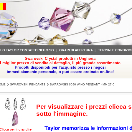
LLO TAYLOR CONTATTO NEGOZIO
|
ORARI DI APERTURA
|
TERMINI E CONDIZIO
Swarovski Crystal prodotti in Ungheria
il miglior prezzo di vendita al dettaglio, il più grande assortimento.
Prodotti disponibili per l'acquisto presso i negozi
immediatamente personale, o può essere ordinato on-line!
OME
SWAROVSKI PENDANTS
SWAROVSKI 6690 WING PENDANT - MM 27,0
Per visualizzare i prezzi clicca 
sotto l'immagine.
Taylor memorizza le informazioni d
Clicca per ingrandire
Clicca per ingrandire
Clicca per ingrandire
Clicca per ingrandire
Cl