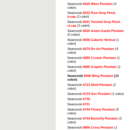
Swarovski
6525 Wave Pendant
(4
colori)
Swarovski
6532 Pure Drop Pend.
tr.cap
(2 colori)
Swarovski
6541 Twisted Drop Pend.
cl.cap
(2 colori)
Swarovski
6620 Avant-Garde Pendant
(5 colori)
Swarovski
6656 Galactic Vertical
(1
colori)
Swarovski
6670 De-Art Pendant
(9
colori)
Swarovski
6680 Cosmic Pendant
(1
colori)
Swarovski
6685 Graphic Pendant
(2
colori)
Swarovski
6690 Wing Pendant
(13
colori)
Swarovski
6723 Shell Pendant
(2
colori)
Swarovski
6724 Sun Pendant
(1 colori)
Swarovski
6730
Swarovski
6731
Swarovski
6744 Flower Pendant
(5
colori)
Swarovski
6754 Butterfly Pendant
(3
colori)
Swarovski
6866 Cross Pendant
(1