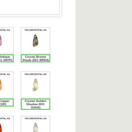
Antique
Crystal Bronze
01 ANTP)
Shade (001 BRSH)
 Copper
Crystal Golden
COP)
Shadow (001
GSHA)