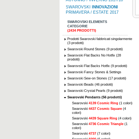
SWAROVSKI
INNOVAZIONI
PRIMAVERA / ESTATE 2017
SWAROVSKI ELEMENTS
CATEGORIE
(2434 PRODOTTI)
Prodotti Swarovski fabbricati singolarmente
(3 prodotti)
Swarovski Round Stones (9 prodotti)
Swarovski Flat Backs No Hotfix (28
prodotti)
Swarovski Flat Backs Hotfix (9 prodotti)
Swarovski Fancy Stones & Settings
Swarovski Sew-on Stones (17 prodotti)
Swarovski Beads (46 prodotti)
Swarovski Crystal Pearls (9 prodotti)
Swarovski Pendants (56 prodotti)
Swarovski
4139 Cosmic Ring
(1 colori)
Swarovski
4437 Cosmic Square
(4
colori)
Swarovski
4439 Square Ring
(4 colori)
Swarovski
4736 Cosmic Triangle
(1
colori)
Swarovski
4737
(7 colori)
Swarovski
6000
(6 colori)