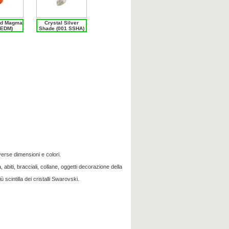
ed Magma
Crystal Silver
REDM)
Shade (001 SSHA)
verse dimensioni e colori.
 abiti, bracciali, collane, oggetti decorazione della
ù scintilla dei cristalli Swarovski.