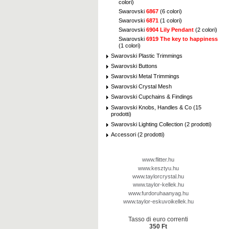
colori)
Swarovski
6867
(6 colori)
Swarovski
6871
(1 colori)
Swarovski
6904 Lily Pendant
(2 colori)
Swarovski
6919 The key to happiness
(1 colori)
Swarovski Plastic Trimmings
Swarovski Buttons
Swarovski Metal Trimmings
Swarovski Crystal Mesh
Swarovski Cupchains & Findings
Swarovski Knobs, Handles & Co (15
prodotti)
Swarovski Lighting Collection (2 prodotti)
Accessori (2 prodotti)
www.flitter.hu
www.kesztyu.hu
www.taylorcrystal.hu
www.taylor-kellek.hu
www.furdoruhaanyag.hu
www.taylor-eskuvoikellek.hu
Tasso di euro correnti
350 Ft