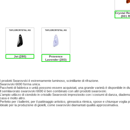
Crystal R
(001 
Jet (280)
Provence
Lavender (283)
I prodotti Swarovski è estremamente luminoso, scintillante di rifrazione.
Swarovski 6690 forma unica.
Pacchetti di fabbrica o unità possono essere acquistati, una grande varietà è disponibile in di
Il semilavorato swarovski 6690 è ben combinato con altri prodotti swarovski.
L'ampio utilizzo di ciondolo in cristallo Swarovski impreziosito con i costumi di danza, diadema,
casa e molto altro.
Perfetto per i ballerini, per il pattinaggio artistico, ginnastica ritmica, spose e chiunque voglia pi
Ideale per la produzione di gioielli, come swarovski diamantati qualità approssimativa.