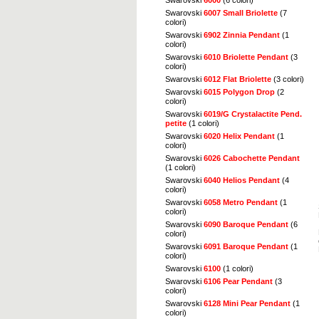
Swarovski
6007 Small Briolette
(7
colori)
Swarovski
6902 Zinnia Pendant
(1
colori)
Swarovski
6010 Briolette Pendant
(3
colori)
Swarovski
6012 Flat Briolette
(3 colori)
Swarovski
6015 Polygon Drop
(2
colori)
Swarovski
6019/G Crystalactite Pend.
petite
(1 colori)
Swarovski
6020 Helix Pendant
(1
colori)
Swarovski
6026 Cabochette Pendant
(1 colori)
Swarovski
6040 Helios Pendant
(4
colori)
Swarovski
6058 Metro Pendant
(1
colori)
Swarovski
6090 Baroque Pendant
(6
colori)
Swarovski
6091 Baroque Pendant
(1
colori)
Swarovski
6100
(1 colori)
Swarovski
6106 Pear Pendant
(3
colori)
Swarovski
6128 Mini Pear Pendant
(1
colori)