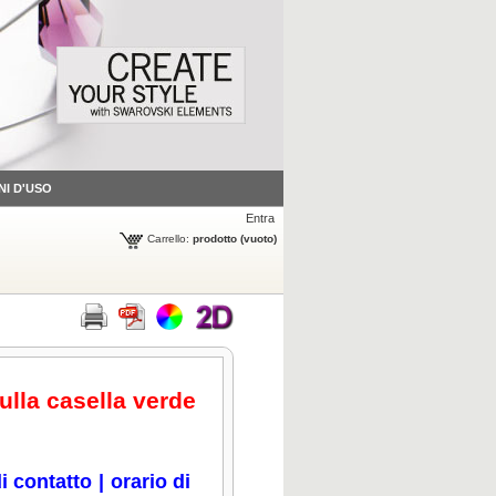
NI D'USO
Entra
Carrello:
prodotto
(vuoto)
sulla casella verde
i contatto
|
orario di
icca per ingrandire
Clicca per ingrandire
Clicca per ingrandire
Clicca per ingrandire
Cli