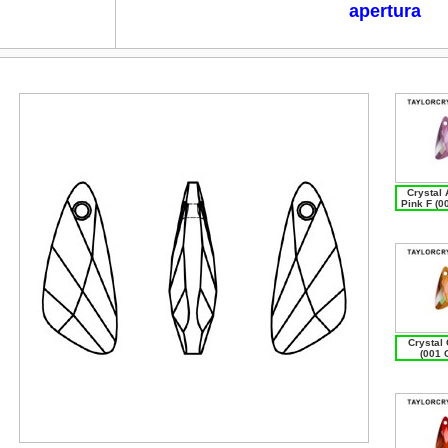
apertura
Crystal 
Pink F (0
Crystal
(001 