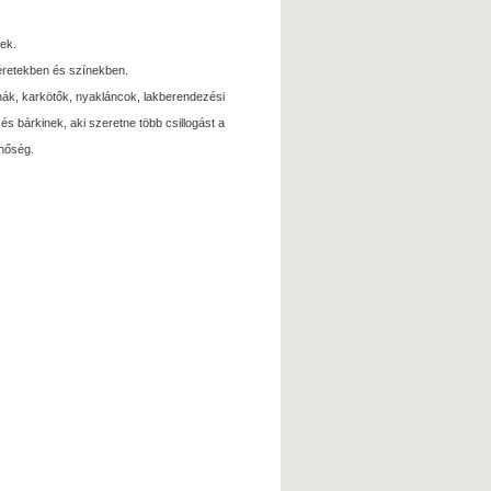
ek.
méretekben és színekben.
uhák, karkötők, nyakláncok, lakberendezési
bárkinek, aki szeretne több csillogást a
inőség.