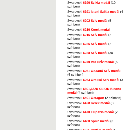
Swarovski
6190 Szikla medál
(10
színben)
Swarovski
6191 Isteni Szikla medál
(4
színben)
Swarovski
6202 Szív medál
(5
színben)
Swarovski
6210 Kerek medál
Swarovski
6215 Szív medál
(2
színben)
Swarovski
6225 Szív medál
(2
színben)
Swarovski
6228 Szív medál
(30
színben)
Swarovski
6240 Vad Szív medál
(6
színben)
Swarovski
6261 Odaadó Szív medál
(6 színben)
Swarovski
6263 Örökké Szív medál
(3
színben)
Swarovski
6301,6328 XILION Bicone
medál
(4 színben)
Swarovski
6401 Octagon
(2 színben)
Swarovski
6428 Kerek medál
(3
színben)
Swarovski
6470 Ellipszis medál
(2
színben)
Swarovski
6480 Spike medál
(3
színben)
Swarovski
6525 Hullám medál
(4