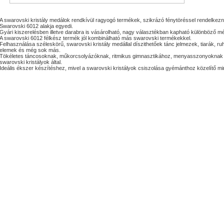
A swarovski kristály medálok rendkívül ragyogó termékek, szikrázó fénytöréssel rendelkezn
Swarovski 6012 alakja egyedi.
Gyári kiszerelésben illetve darabra is vásárolható, nagy választékban kapható különböző 
A swarovski 6012 félkész termék jól kombinálható más swarovski termékekkel.
Felhasználása széleskörű, swarovski kristály medállal díszithetőek tánc jelmezek, tiarák, r
elemek és még sok más.
Tökéletes táncosoknak, műkorcsolyázóknak, ritmikus gimnasztikához, menyasszonyoknak és 
swarovski kristályok által.
Ideális ékszer készítéshez, mivel a swarovski kristályok csiszolása gyémánthoz közelítő m