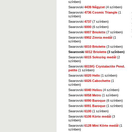
színben)
Swarovski
4439 Négyzet
(4 színben)
Swarovski
4736 Cosmic Triangle
(1
színben)
Swarovski
4737
(7 színben)
Swarovski
6000
(6 színben)
Swarovski
6007 Briolette
(7 színben)
Swarovski
6902 Zinnia medál
(1
színben)
Swarovski
6010 Briolette
(3 színben)
Swarovski
6012 Briolette
(3 színben)
Swarovski
6015 Sokszög medál
(2
színben)
Swarovski
6019/G Crystalactite Pend.
petite
(1 színben)
Swarovski
6020 Helix
(1 színben)
Swarovski
6026 Cabochette
(1
színben)
Swarovski
6040 Helios
(4 színben)
Swarovski
6058 Metro
(1 színben)
Swarovski
6090 Baroque
(6 színben)
Swarovski
6091 Baroque
(1 színben)
Swarovski
6100
(1 színben)
Swarovski
6106 Körte medál
(3
színben)
Swarovski
6128 Mini Körte medál
(1
színben)