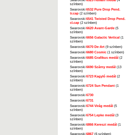
színben)
Swarovski
6532 Pure Drop Pend.
tr.cap
(2 színben)
Swarovski
6541 Twisted Drop Pend.
cl.cap
(2 színben)
Swarovski
6620 Avant-Garde
(5
színben)
Swarovski
6656 Galactic Vertical
(1
színben)
Swarovski
6670 De-Art
(9 színben)
Swarovski
6680 Cosmic
(1 színben)
Swarovski
6685 Grafikus medál
(2
színben)
Swarovski
6690 Szárny medál
(13
színben)
Swarovski
6723 Kagyló medál
(2
színben)
Swarovski
6724 Sun Pendant
(1
színben)
Swarovski
6730
Swarovski
6731
Swarovski
6744 Virág medál
(5
színben)
Swarovski
6754 Lepke medál
(3
színben)
Swarovski
6866 Kereszt medál
(1
színben)
Swarovski
6867
(6 színben)