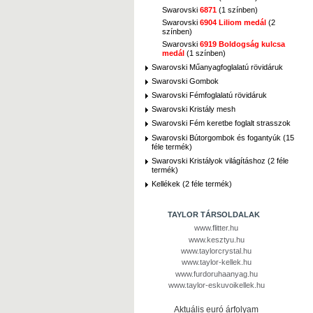
Swarovski
6871
(1 színben)
Swarovski
6904 Liliom medál
(2
színben)
Swarovski
6919 Boldogság kulcsa
medál
(1 színben)
Swarovski Műanyagfoglalatú rövidáruk
Swarovski Gombok
Swarovski Fémfoglalatú rövidáruk
Swarovski Kristály mesh
Swarovski Fém keretbe foglalt strasszok
Swarovski Bútorgombok és fogantyúk (15
féle termék)
Swarovski Kristályok világításhoz (2 féle
termék)
Kellékek (2 féle termék)
TAYLOR TÁRSOLDALAK
www.flitter.hu
www.kesztyu.hu
www.taylorcrystal.hu
www.taylor-kellek.hu
www.furdoruhaanyag.hu
www.taylor-eskuvoikellek.hu
Aktuális euró árfolyam