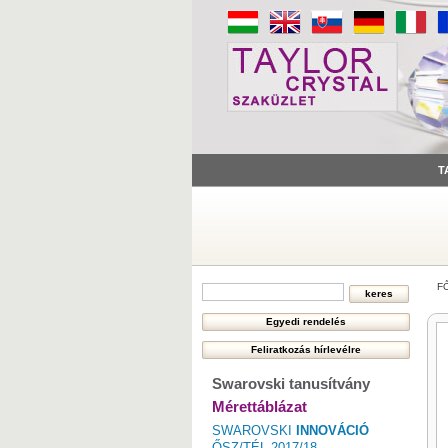
T
F
Swarovski tanusítvány
Mérettáblázat
SWAROVSKI
INNOVÁCIÓ
ŐSZ/TÉL 2017/18