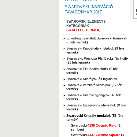
SWAROVSKI
INNOVÁCIÓ
TAVASZ/NYÁR 2017
SWAROVSKI ELEMENTS
KATEGÓRIÁK
(2434 FÉLE TERMÉK)
Egyedileg gyártatott Swarovski termékek
(3 féle termék)
Swarovski Kúposhátú kristályok (9 féle
termék)
Swarovski, Preciosa Flat Backs No Hotfix
(28 féle termék)
Swarovski Flat Backs Hotfix (9 féle
termék)
Swarovski Kristályok és foglalatok
Swarovski Varrható kristályok (17 féle
termék)
Swarovski Kristály gyöngyök (46 féle
termék)
Swarovski Igazgyöngy utánzatok (9 féle
termék)
Swarovski Kristály medálok (56 féle
termék)
Swarovski
4139 Cosmic Ring
(1
színben)
Swarovski
4437 Cosmic Square
(4