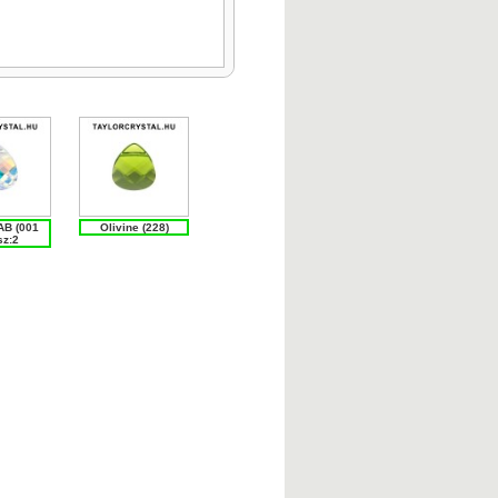
AB (001
Olivine (228)
sz:2