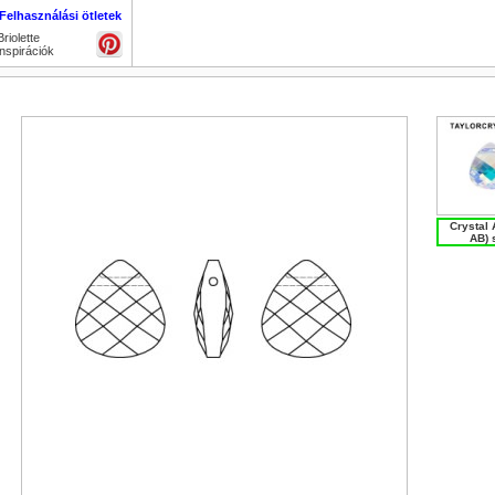
Felhasználási ötletek
Briolette
inspirációk
Crystal 
AB) 