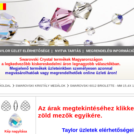
AYLOR ÜZLET ELÉRHETŐSÉGE
|
NYITVA TARTÁS
|
MEGRENDELÉSI INFORMÁCI
Swarovski Crystal termékek Magyarországon
a legkedvezőbb kiskereskedelmi áron legnagyobb választékban.
Megjelenő termékek üzleteinkben személyesen azonnal
megvásárolhatóak vagy megrendelhetőek online üzleti áron!
ŐOLDAL
SWAROVSKI KRISTÁLY MEDÁLOK
SWAROVSKI 6012 BRIOLETTE - MM 15,4X 1
Az árak megtekintéséhez klikkel
zöld mezők egyikére.
Taylor üzletek elérhetőségei
Kép nagyítása
Kép nagyítása
Kép nagyítása
Kép nagyítása