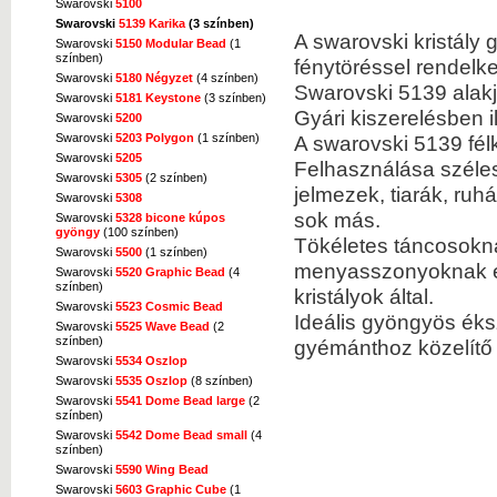
Swarovski
5100
Swarovski
5139 Karika
(3 színben)
A swarovski kristály
Swarovski
5150 Modular Bead
(1
színben)
fénytöréssel rendelk
Swarovski
5180 Négyzet
(4 színben)
Swarovski 5139 alakj
Swarovski
5181 Keystone
(3 színben)
Gyári kiszerelésben i
Swarovski
5200
A swarovski 5139 fél
Swarovski
5203 Polygon
(1 színben)
Swarovski
5205
Felhasználása széles
Swarovski
5305
(2 színben)
jelmezek, tiarák, ru
Swarovski
5308
sok más.
Swarovski
5328 bicone kúpos
gyöngy
(100 színben)
Tökéletes táncosokn
Swarovski
5500
(1 színben)
menyasszonyoknak és 
Swarovski
5520 Graphic Bead
(4
színben)
kristályok által.
Swarovski
5523 Cosmic Bead
Ideális gyöngyös éksz
Swarovski
5525 Wave Bead
(2
színben)
gyémánthoz közelítő
Swarovski
5534 Oszlop
Swarovski
5535 Oszlop
(8 színben)
Swarovski
5541 Dome Bead large
(2
színben)
Swarovski
5542 Dome Bead small
(4
színben)
Swarovski
5590 Wing Bead
Swarovski
5603 Graphic Cube
(1