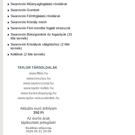
Swarovski Műanyagfoglalatú rövidáruk
Swarovski Gombok
Swarovski Fémfoglalatú rövidáruk
Swarovski Kristály mesh
Swarovski Fém keretbe foglalt strasszok
Swarovski Bútorgombok és fogantyúk (15
féle termék)
Swarovski Kristályok világításhoz (2 féle
termék)
Kellékek (2 féle termék)
TAYLOR TÁRSOLDALAK
www.flitter.hu
www.kesztyu.hu
www.taylorcrystal.hu
www.taylor-kellek.hu
www.furdoruhaanyag.hu
www.taylor-eskuvoikellek.hu
Aktuális euró árfolyam
350 Ft
Az eurós árak
tájékoztató jellegűek!
Beállítás időpontja
2026.05.31 20:09