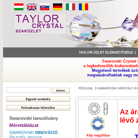
TAYLOR ÜZLET ELÉRHETŐSÉGE
Swarovski Crystal
a legkedvezőbb kiskeresked
Megjelenő termékek üzl
megvásárolhatóak vagy meg
FŐOLDAL
SWAROVSKI KRISTÁLY 
Az ár
Swarovski tanusítvány
lévő 
Mérettáblázat
SWAROVSKI
INNOVÁCIÓ
T
Kép nagyítása
Kép nagyí
ŐSZ/TÉL 2017/18