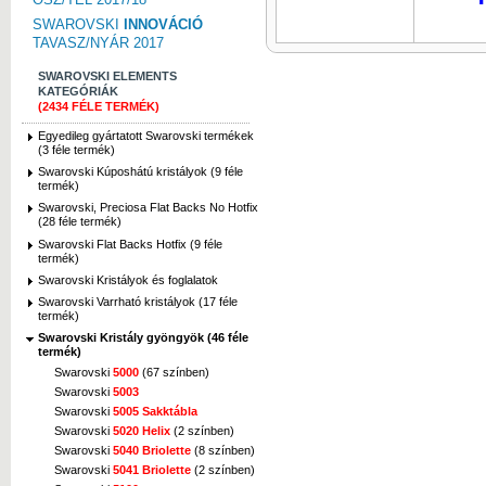
SWAROVSKI
INNOVÁCIÓ
TAVASZ/NYÁR 2017
SWAROVSKI ELEMENTS
KATEGÓRIÁK
(2434 FÉLE TERMÉK)
Egyedileg gyártatott Swarovski termékek
(3 féle termék)
Swarovski Kúposhátú kristályok (9 féle
termék)
Swarovski, Preciosa Flat Backs No Hotfix
(28 féle termék)
Swarovski Flat Backs Hotfix (9 féle
termék)
Swarovski Kristályok és foglalatok
Swarovski Varrható kristályok (17 féle
termék)
Swarovski Kristály gyöngyök (46 féle
termék)
Swarovski
5000
(67 színben)
Swarovski
5003
Swarovski
5005 Sakktábla
Swarovski
5020 Helix
(2 színben)
Swarovski
5040 Briolette
(8 színben)
Swarovski
5041 Briolette
(2 színben)