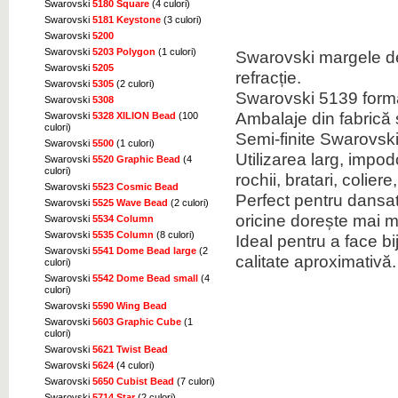
Swarovski
5180 Square
(4 culori)
Swarovski
5181 Keystone
(3 culori)
Swarovski
5200
Swarovski
5203 Polygon
(1 culori)
Swarovski margele de
Swarovski
5205
refracție.
Swarovski
5305
(2 culori)
Swarovski 5139 formă
Swarovski
5308
Ambalaje din fabrică s
Swarovski
5328 XILION Bead
(100
culori)
Semi-finite Swarovsk
Swarovski
5500
(1 culori)
Utilizarea larg, impo
Swarovski
5520 Graphic Bead
(4
culori)
rochii, bratari, colie
Swarovski
5523 Cosmic Bead
Perfect pentru dansato
Swarovski
5525 Wave Bead
(2 culori)
oricine dorește mai mu
Swarovski
5534 Column
Swarovski
5535 Column
(8 culori)
Ideal pentru a face b
Swarovski
5541 Dome Bead large
(2
calitate aproximativă.
culori)
Swarovski
5542 Dome Bead small
(4
culori)
Swarovski
5590 Wing Bead
Swarovski
5603 Graphic Cube
(1
culori)
Swarovski
5621 Twist Bead
Swarovski
5624
(4 culori)
Swarovski
5650 Cubist Bead
(7 culori)
Swarovski
5714 Star
(2 culori)