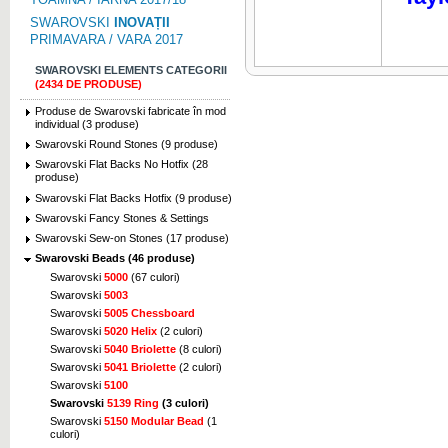
SWAROVSKI
INOVAȚII
PRIMAVARA / VARA 2017
SWAROVSKI ELEMENTS CATEGORII
(2434 DE PRODUSE)
Produse de Swarovski fabricate în mod
individual (3 produse)
Swarovski Round Stones (9 produse)
Swarovski Flat Backs No Hotfix (28
produse)
Swarovski Flat Backs Hotfix (9 produse)
Swarovski Fancy Stones & Settings
Swarovski Sew-on Stones (17 produse)
Swarovski Beads (46 produse)
Swarovski
5000
(67 culori)
Swarovski
5003
Swarovski
5005 Chessboard
Swarovski
5020 Helix
(2 culori)
Swarovski
5040 Briolette
(8 culori)
Swarovski
5041 Briolette
(2 culori)
Swarovski
5100
Swarovski
5139 Ring
(3 culori)
Swarovski
5150 Modular Bead
(1
culori)