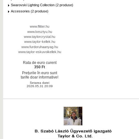
Swarovski Lighting Collection (2 produse)
Accessories (2 produse)
www.flitter.hu
www.kesztyu.hu
www.taylorcrystal.hu
www.taylor-kellek.hu
www.furdoruhaanyag.hu
www.taylor-eskuvoikellek.hu
Rata de euro curent
350 Ft
Prețurile în euro sunt
tarife doar informative!
Setarea datei
2026.05.31 20:09