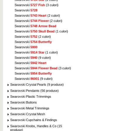
Swarovski
5727 Fish
(3 culori)
Swarovski
5728
Swarovski
5743 Heart
(2 culori)
Swarovski
5744 Flower
(2 culori)
Swarovski
5748 Arrow Bead
Swarovski
5750 Skull Bead
(1 culori)
Swarovski
5752
(2 culori)
Swarovski
5754 Butterfly
Swarovski
5900
Swarovski
5914 Star
(1 culori)
Swarovski
5940
(9 culori)
Swarovski
5942 Heart
Swarovski
5944 Flower Bead
(3 culori)
Swarovski
5954 Butterfly
Swarovski
86001
(9 culori)
Swarovski Crystal Pearls (9 produse)
Swarovski Pendants (56 produse)
Swarovski Plastic Trimmings
Swarovski Buttons
Swarovski Metal Trimmings
Swarovski Crystal Mesh
Swarovski Cupchains & Findings
Swarovski Knobs, Handles & Co (15
produse)