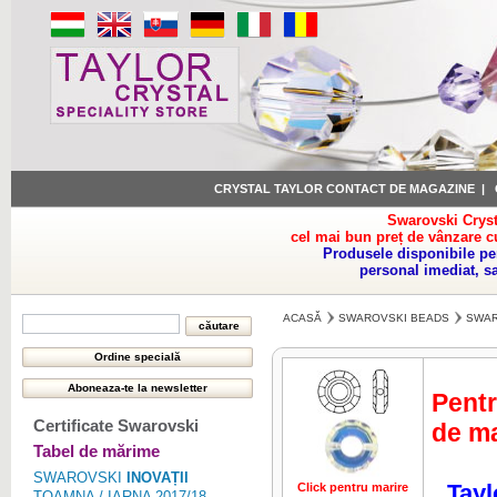
CRYSTAL TAYLOR CONTACT DE MAGAZINE
|
Swarovski Cryst
cel mai bun preț de vânzare c
Produsele disponibile pe
personal imediat, s
ACASĂ
SWAROVSKI BEADS
SWAR
Pentr
Certificate Swarovski
de ma
Tabel de mărime
SWAROVSKI
INOVAȚII
Tayl
Click pentru marire
Click pentru 
TOAMNA / IARNA 2017/18