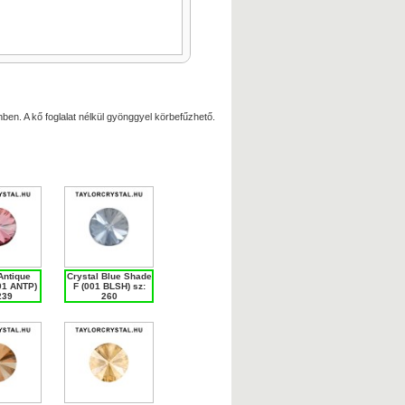
ben. A kő foglalat nélkül gyönggyel körbefűzhető.
Antique
Crystal Blue Shade
01 ANTP)
F (001 BLSH) sz:
239
260