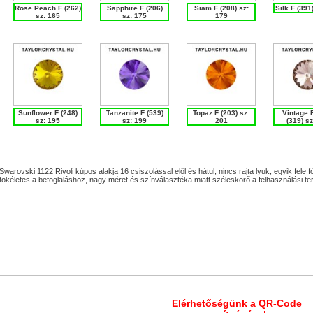
Rose Peach F (262)
Sapphire F (206)
Siam F (208) sz:
Silk F (391
sz: 165
sz: 175
179
Sunflower F (248)
Tanzanite F (539)
Topaz F (203) sz:
Vintage 
sz: 195
sz: 199
201
(319) sz
Swarovski 1122 Rivoli kúpos alakja 16 csiszolással elől és hátul, nincs rajta lyuk, egyik fele 
tökéletes a befoglaláshoz, nagy méret és színválasztéka miatt széleskörő a felhasználási ter
Elérhetőségünk a QR-Code