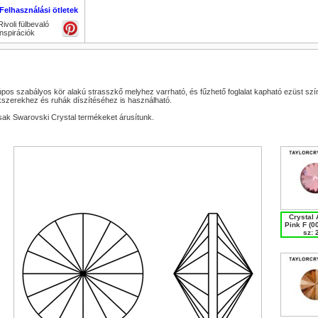
Felhasználási ötletek
Rivoli fülbevaló
inspirációk
pos szabályos kör alakú strasszkő melyhez varrható, és fűzhető foglalat kapható ezüst szín
szerekhez és ruhák díszítéséhez is használható.
ak Swarovski Crystal termékeket árusítunk.
Crystal 
Pink F (0
sz: 