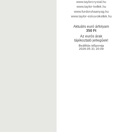
www.taylorcrystal.hu
www.taylor-kellek.hu
www.furdoruhaanyag.hu
www.taylor-eskuvoikellek.hu
Aktuális euró árfolyam
350 Ft
Az eurós árak
tájékoztató jellegűek!
Beállítás időpontja
2026.05.31 20:09