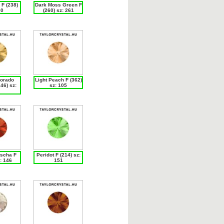
 F (238)
Dark Moss Green F
60
(260) sz: 261
lorado
Light Peach F (362)
46) sz:
sz: 105
scha F
Peridot F (214) sz:
: 146
151