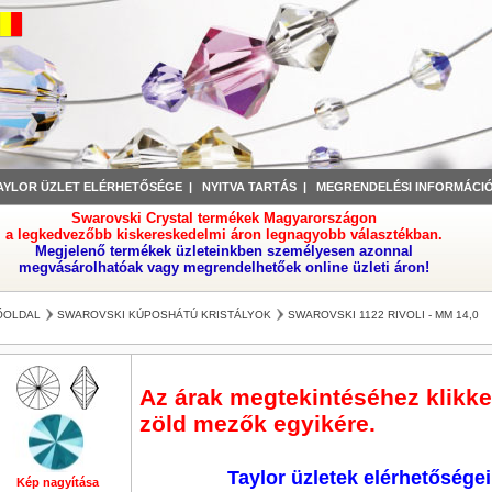
AYLOR ÜZLET ELÉRHETŐSÉGE
|
NYITVA TARTÁS
|
MEGRENDELÉSI INFORMÁCI
Swarovski Crystal termékek Magyarországon
a legkedvezőbb kiskereskedelmi áron legnagyobb választékban.
Megjelenő termékek üzleteinkben személyesen azonnal
megvásárolhatóak vagy megrendelhetőek online üzleti áron!
ŐOLDAL
SWAROVSKI KÚPOSHÁTÚ KRISTÁLYOK
SWAROVSKI 1122 RIVOLI - MM 14,0
Az árak megtekintéséhez klikkel
zöld mezők egyikére.
Taylor üzletek elérhetőségei
Kép nagyítása
Kép nagyítása
Kép nagyítása
Kép nagyítása