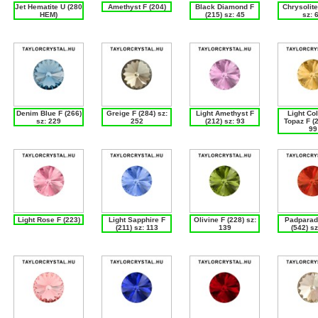
Jet Hematite U (280
Amethyst F (204)
Black Diamond F
Chrysolite
HEM)
(215) sz: 45
sz: 
Denim Blue F (266)
Greige F (284) sz:
Light Amethyst F
Light Co
sz: 229
252
(212) sz: 93
Topaz F (2
99
Light Rose F (223)
Light Sapphire F
Olivine F (228) sz:
Padparad
(211) sz: 113
139
(542) sz