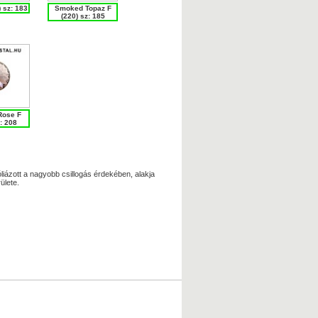
) sz: 183
Smoked Topaz F
(220) sz: 185
Rose F
: 208
fóliázott a nagyobb csillogás érdekében, alakja
ülete.