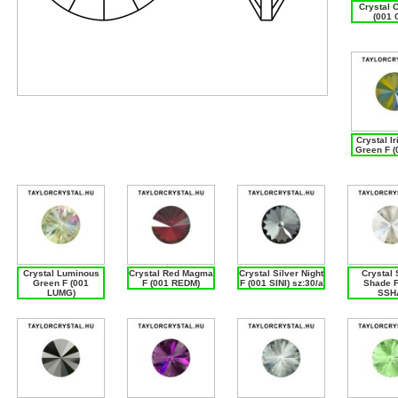
Crystal 
(001 
Crystal I
Green F (
Crystal Luminous
Crystal Red Magma
Crystal Silver Night
Crystal 
Green F (001
F (001 REDM)
F (001 SINI) sz:30/a
Shade F
LUMG)
SSH