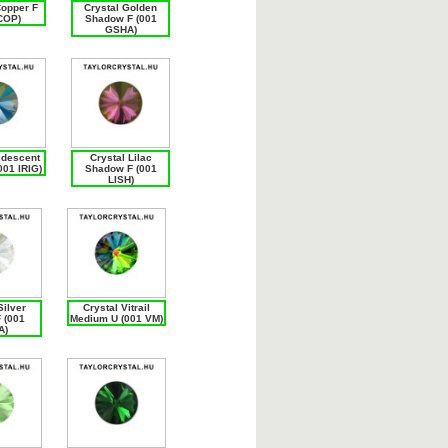
Copper F
Crystal Golden
COP)
Shadow F (001
GSHA)
ridescent
Crystal Lilac
001 IRIG)
Shadow F (001
LISH)
Silver
Crystal Vitrail
 (001
Medium U (001 VM)
A)