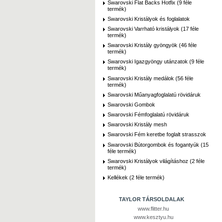
Swarovski Flat Backs Hotfix (9 féle
termék)
Swarovski Kristályok és foglalatok
Swarovski Varrható kristályok (17 féle
termék)
Swarovski Kristály gyöngyök (46 féle
termék)
Swarovski Igazgyöngy utánzatok (9 féle
termék)
Swarovski Kristály medálok (56 féle
termék)
Swarovski Műanyagfoglalatú rövidáruk
Swarovski Gombok
Swarovski Fémfoglalatú rövidáruk
Swarovski Kristály mesh
Swarovski Fém keretbe foglalt strasszok
Swarovski Bútorgombok és fogantyúk (15
féle termék)
Swarovski Kristályok világításhoz (2 féle
termék)
Kellékek (2 féle termék)
TAYLOR TÁRSOLDALAK
www.flitter.hu
www.kesztyu.hu