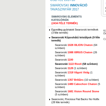
SWAROVSKI
INNOVÁCIÓ
TAVASZ/NYÁR 2017
SWAROVSKI ELEMENTS
KATEGÓRIÁK
(2434 FÉLE TERMÉK)
Egyedileg gyártatott Swarovski termékek
Kú
(3 féle termék)
Ék
Swarovski Kúposhátú kristályok (9 féle
Cs
termék)
Swarovski
1028 XILION Chaton
(64
színben)
Swarovski
1088 XIRIUS Chaton
(26
színben)
Swarovski
1100
Swarovski
1122 Rivoli
(58 színben)
Swarovski
1128
(1 színben)
Swarovski
1318 Vágott Virág
(1
színben)
Swarovski
1357 Briliáns
(10 színben)
Swarovski
1480 Cabochon Chaton
(5
színben)
Swarovski
1681 Vision Round Stone
(5 színben)
Swarovski, Preciosa Flat Backs No Hotfix
(28 féle termék)