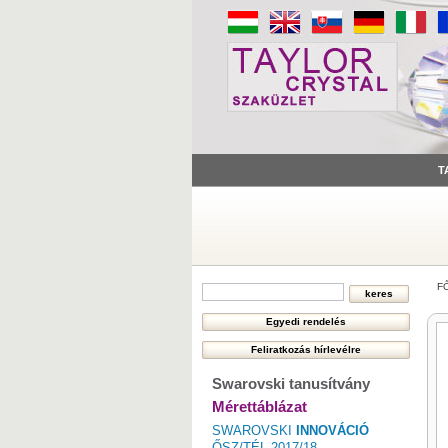
T
F
Swarovski tanusítvány
Mérettáblázat
SWAROVSKI
INNOVÁCIÓ
ŐSZ/TÉL 2017/18