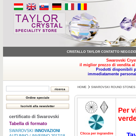
CRISTALLO TAYLOR CONTATTO NEGOZI
Swarovski Cryst
il miglior prezzo di vendita al
Prodotti disponibili 
immediatamente personale
HOME
SWAROVSKI ROUND STONES
Per v
certificato di Swarovski
verde
Tabella di formato
SWAROVSKI
INNOVAZIONI
Tay
Clicca per ingrandire
Clicca per ing
AUTUNNO / INVERNO 2017/18