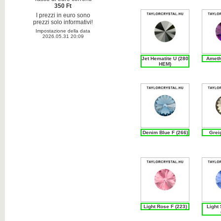
350 Ft
I prezzi in euro sono
prezzi solo informativi!
Impostazione della data
2026.05.31 20:09
Jet Hematite U (280
Ameth
HEM)
Denim Blue F (266)
Grei
Light Rose F (223)
Light