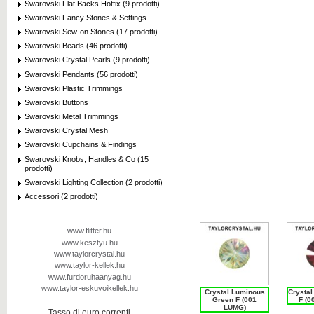
Swarovski Flat Backs Hotfix (9 prodotti)
Swarovski Fancy Stones & Settings
Swarovski Sew-on Stones (17 prodotti)
Swarovski Beads (46 prodotti)
Swarovski Crystal Pearls (9 prodotti)
Swarovski Pendants (56 prodotti)
Swarovski Plastic Trimmings
Swarovski Buttons
Swarovski Metal Trimmings
Swarovski Crystal Mesh
Swarovski Cupchains & Findings
Swarovski Knobs, Handles & Co (15
prodotti)
Swarovski Lighting Collection (2 prodotti)
Accessori (2 prodotti)
www.flitter.hu
www.kesztyu.hu
www.taylorcrystal.hu
www.taylor-kellek.hu
www.furdoruhaanyag.hu
www.taylor-eskuvoikellek.hu
Crystal Luminous
Crysta
Green F (001
F (0
LUMG)
Tasso di euro correnti