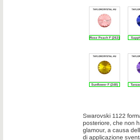
Rose Peach F (262)
Sapph
Sunflower F (248)
Tanzan
Swarovski
1122
form
posteriore
,
che
non h
glamour,
a causa
del
di
applicazione
svent