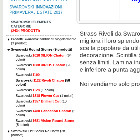
SWAROVSKI
INNOVAZIONI
PRIMAVERA / ESTATE 2017
SWAROVSKI ELEMENTS
CATEGORIE
(2434 PRODOTTI)
Strass
Rivoli
da
Swaro
Prodotti Swarovski fabbricati singolarmente
migliora
il loro splendo
(3 prodotti)
scelta popolare
da util
Swarovski Round Stones (9 prodotti)
decorazione
.
Scintilla
Swarovski
1028 XILION Chaton
(64
colori)
senza limiti
.
Lamina
in
Swarovski
1088 XIRIUS Chaton
(26
e inferiore
a punta
agg
colori)
Swarovski
1100
Swarovski
1122 Rivoli Chaton
(58
Noi vendiamo solo pro
colori)
Swarovski
1128
(1 colori)
Swarovski
1318 Flower Cut
(1 colori)
Swarovski
1357 Brilliant Cut
(10
colori)
Swarovski
1480 Cabochon Chaton
(5
colori)
Swarovski
1681 Vision Round Stone
(5 colori)
Swarovski Flat Backs No Hotfix (28
prodotti)