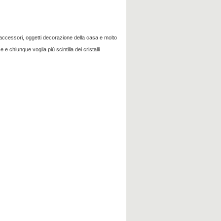
accessori
,
oggetti
decorazione della casa
e molto
se
e
chiunque voglia
più scintilla
dei cristalli