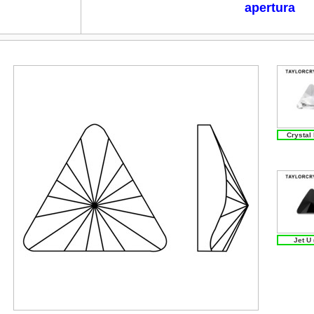
apertura
Crystal 
Jet U 