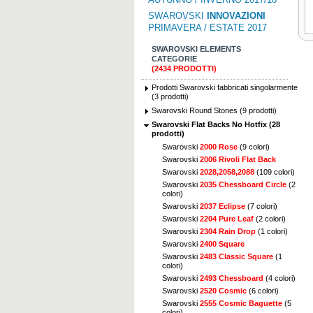
SWAROVSKI
INNOVAZIONI
PRIMAVERA / ESTATE 2017
SWAROVSKI ELEMENTS
CATEGORIE
(2434 PRODOTTI)
Prodotti Swarovski fabbricati singolarmente
(3 prodotti)
Swarovski Round Stones (9 prodotti)
Swarovski Flat Backs No Hotfix (28
prodotti)
Swarovski
2000 Rose
(9 colori)
Swarovski
2006 Rivoli Flat Back
Swarovski
2028,2058,2088
(109 colori)
Swarovski
2035 Chessboard Circle
(2
colori)
Swarovski
2037 Eclipse
(7 colori)
Swarovski
2204 Pure Leaf
(2 colori)
Swarovski
2304 Rain Drop
(1 colori)
Swarovski
2400 Square
Swarovski
2483 Classic Square
(1
colori)
Swarovski
2493 Chessboard
(4 colori)
Swarovski
2520 Cosmic
(6 colori)
Swarovski
2555 Cosmic Baguette
(5
colori)