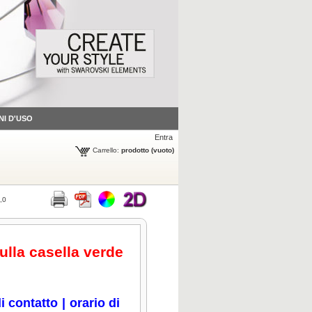
NI D'USO
Entra
Carrello:
prodotto
(vuoto)
,0
sulla casella verde
i contatto
|
orario di