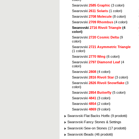
Swarovski
2585 Graphic
(3 colori)
Swarovski
2611 Solaris
(1 colori)
Swarovski
2708 Molecule
(8 colori)
Swarovski
2709 Rhombus
(4 colori)
Swarovski
2716 Rivoli Triangle
(4
colori)
Swarovski
2720 Cosmic Delta
(9
colori)
Swarovski
2721 Asymmetric Triangle
(1 colori)
Swarovski
2770 Wing
(6 colori)
Swarovski
2797 Diamond Leaf
(4
colori)
Swarovski
2808
(4 colori)
Swarovski
2816 Rivoli Star
(3 colori)
Swarovski
2826 Rivoli Snowflake
(3
colori)
Swarovski
2854 Butterfly
(5 colori)
Swarovski
4841
(3 colori)
Swarovski
4854
(2 colori)
Swarovski
4869
(9 colori)
Swarovski Flat Backs Hotfix (9 prodotti)
Swarovski Fancy Stones & Settings
Swarovski Sew-on Stones (17 prodotti)
Swarovski Beads (46 prodotti)