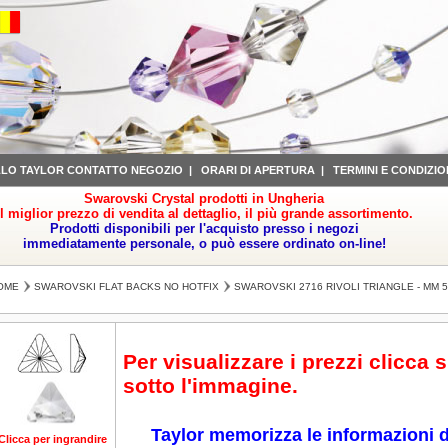
LLO TAYLOR CONTATTO NEGOZIO
|
ORARI DI APERTURA
|
TERMINI E CONDIZIO
Swarovski Crystal prodotti in Ungheria
il miglior prezzo di vendita al dettaglio, il più grande assortimento.
Prodotti disponibili per l'acquisto presso i negozi
immediatamente personale, o può essere ordinato on-line!
OME
SWAROVSKI FLAT BACKS NO HOTFIX
SWAROVSKI 2716 RIVOLI TRIANGLE - MM 5
Per visualizzare i prezzi clicca 
sotto l'immagine.
Taylor memorizza le informazioni d
Clicca per ingrandire
Clicca per ingrandire
Clicca per ingrandire
Clicca per ingrandire