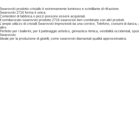
Swarovski
prodotto
cristallo è
estremamente luminoso
e
scintillante di
rifrazione
.
Swarovski
2716
forma è unica
.
Contenitori
di fabbrica
o pezzi
possono essere acquistati.
Il
semilavorato
swarovski
prodotto
2716
swarovski
ben combinato
con altri prodotti.
L'ampio utilizzo di
cristalli Swarovski
impreziositi da
una cornice
,
Telefono,
costumi
di danza
,
altro.
Perfetto
per i ballerini
,
per
il pattinaggio artistico
,
ginnastica ritmica
,
vestibilità
occidentali
,
spo
Swarovski
.
Ideale per
la produzione di gioielli
,
come
swarovski
diamantati
qualità
approssimativa
.