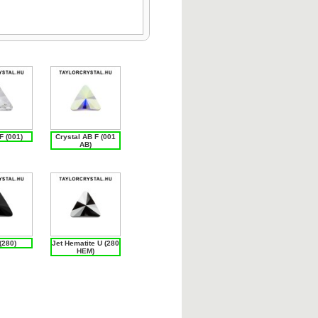
F (001)
Crystal AB F (001
AB)
(280)
Jet Hematite U (280
HEM)