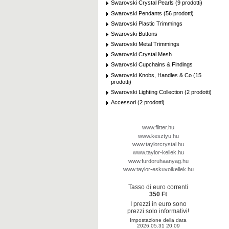
Swarovski Crystal Pearls (9 prodotti)
Swarovski Pendants (56 prodotti)
Swarovski Plastic Trimmings
Swarovski Buttons
Swarovski Metal Trimmings
Swarovski Crystal Mesh
Swarovski Cupchains & Findings
Swarovski Knobs, Handles & Co (15
prodotti)
Swarovski Lighting Collection (2 prodotti)
Accessori (2 prodotti)
www.flitter.hu
www.kesztyu.hu
www.taylorcrystal.hu
www.taylor-kellek.hu
www.furdoruhaanyag.hu
www.taylor-eskuvoikellek.hu
Tasso di euro correnti
350 Ft
I prezzi in euro sono
prezzi solo informativi!
Impostazione della data
2026.05.31 20:09