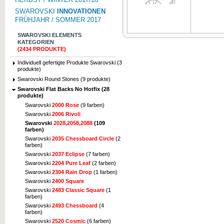
SWAROVSKI
INNOVATIONEN
FRÜHJAHR / SOMMER 2017
SWAROVSKI ELEMENTS
KATEGORIEN
(2434 PRODUKTE)
Zum Vergrößern klicken
Zum Vergrö
Individuell gefertigte Produkte Swarovski (3
produkte)
Swarovski Round Stones (9 produkte)
Swarovski Flat Backs No Hotfix (28
produkte)
Swarovski
2000 Rose
(9 farben)
Swarovski
2006 Rivoli
Swarovski
2028,2058,2088
(109
farben)
Swarovski
2035 Chessboard Circle
(2
farben)
Swarovski
2037 Eclipse
(7 farben)
Swarovski
2204 Pure Leaf
(2 farben)
Swarovski
2304 Rain Drop
(1 farben)
Swarovski
2400 Square
Swarovski
2483 Classic Square
(1
farben)
Swarovski
2493 Chessboard
(4
farben)
Swarovski
2520 Cosmic
(6 farben)