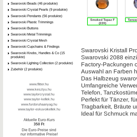
Swarovski Beads (46 produkte)
Swarovski Crystal Pearls (9 produkte)
Swarovski Pendants (56 produkte)
Smoked Topaz F
Tanzan
Swarovski Plastic Trimmings
(220)
Swarovski Buttons
Swarovski Metal Trimmings
Swarovski Crystal Mesh
Swarovski Cupchains & Findings
Swarovski Kristall
Pr
Swarovski Knobs, Handles & Co (15
Swarovski
2088
einz
produkte)
Factory-
Packungen o
Swarovski Lighting Collection (2 produkte)
Zubehör (2 produkte)
Auswahl an
Farben
h
Das
Halbzeug
swaro
Umfangreiche Verwe
www.flitter.hu
www.kesztyu.hu
Telefon,
Tanzkostüm
www.taylorcrystal.hu
Perfekt für
Tänzer,
fü
www.taylor-kellek.hu
www.furdoruhaanyag.hu
Tragbarkeit,
Bräute u
www.taylor-eskuvoikellek.hu
Ideal für
Schmuck ma
Aktuelle Euro-Kurs
350 Ft
Die Euro-Preise sind
nur informative Preise!