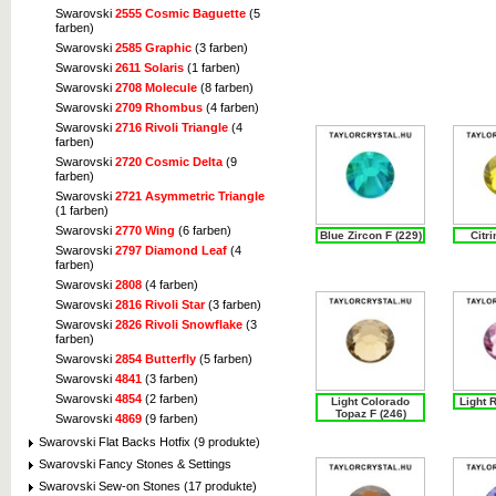
Swarovski
2555 Cosmic Baguette
(5
farben)
Swarovski
2585 Graphic
(3 farben)
Swarovski
2611 Solaris
(1 farben)
Swarovski
2708 Molecule
(8 farben)
Swarovski
2709 Rhombus
(4 farben)
Swarovski
2716 Rivoli Triangle
(4
farben)
Swarovski
2720 Cosmic Delta
(9
farben)
Swarovski
2721 Asymmetric Triangle
(1 farben)
Swarovski
2770 Wing
(6 farben)
Blue Zircon F (229)
Citri
Swarovski
2797 Diamond Leaf
(4
farben)
Swarovski
2808
(4 farben)
Swarovski
2816 Rivoli Star
(3 farben)
Swarovski
2826 Rivoli Snowflake
(3
farben)
Swarovski
2854 Butterfly
(5 farben)
Swarovski
4841
(3 farben)
Swarovski
4854
(2 farben)
Light Colorado
Light 
Topaz F (246)
Swarovski
4869
(9 farben)
Swarovski Flat Backs Hotfix (9 produkte)
Swarovski Fancy Stones & Settings
Swarovski Sew-on Stones (17 produkte)