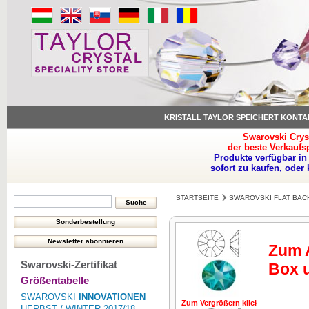
KRISTALL TAYLOR SPEICHERT KONTA
Swarovski Crys
der beste Verkaufs
Produkte verfügbar in
sofort zu kaufen, oder
STARTSEITE
SWAROVSKI FLAT BAC
Zum A
Swarovski-Zertifikat
Box u
Größentabelle
SWAROVSKI
INNOVATIONEN
Zum Vergrößern klicken
Zum Vergrö
HERBST / WINTER 2017/18