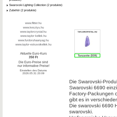
Swarovski Lighting Collection (2 produkte)
Zubehör (2 produkte)
www.flitter.hu
www.kesztyu.hu
www.taylorcrystal.hu
www.taylor-kellek.hu
www.furdoruhaanyag.hu
www.taylor-eskuvoikellek.hu
Aktuelle Euro-Kurs
Tanzanite (539)
350 Ft
Die Euro-Preise sind
nur informative Preise!
Einstellen des Datums
2026.05.31 20:09
Die Swarovski-Produk
Swarovski 6690 einzi
Factory-Packungen od
gibt es in verschied
Die swarovski 6690 H
swarovski.