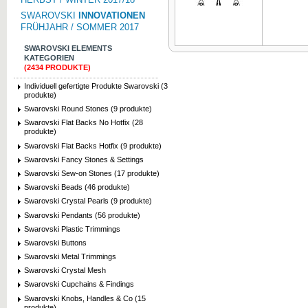
SWAROVSKI
INNOVATIONEN
FRÜHJAHR / SOMMER 2017
SWAROVSKI ELEMENTS
KATEGORIEN
(2434 PRODUKTE)
Zum Vergrößern klicken
Zum Vergrö
Individuell gefertigte Produkte Swarovski (3
produkte)
Swarovski Round Stones (9 produkte)
Swarovski Flat Backs No Hotfix (28
produkte)
Swarovski Flat Backs Hotfix (9 produkte)
Swarovski Fancy Stones & Settings
Swarovski Sew-on Stones (17 produkte)
Swarovski Beads (46 produkte)
Swarovski Crystal Pearls (9 produkte)
Swarovski Pendants (56 produkte)
Swarovski Plastic Trimmings
Swarovski Buttons
Swarovski Metal Trimmings
Swarovski Crystal Mesh
Swarovski Cupchains & Findings
Swarovski Knobs, Handles & Co (15
produkte)