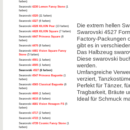
farben)
Swarovski
4230 Lemon Fancy Stone
(1
farben)
Swarovski
4320
(11 farben)
Swarovski
4327
(6 farben)
Die extrem hellen Sw
Swarovski
4328 XILION Pear
(13 farben)
Swarovski 4527 Form i
Swarovski
4428 XILION Square
(7 farben)
Swarovski
4447 Princess Square
(6
Factory-Packungen od
farben)
gibt es in verschied
Swarovski
4470
(8 farben)
Das Halbzeug swarovs
Swarovski
4481 Vision Square Fancy
Stone
(5 farben)
Diese swarovski buch
Swarovski
4501
(1 farben)
werden.
Swarovski
4505
(1 farben)
Swarovski
4527
(6 farben)
Umfangreiche Verwen
Swarovski
4547 Princess Baguette
(1
verziert, Tanzkostüm
farben)
Perfekt für Tänzer, f
Swarovski
4565 Classical Baguette
(6
farben)
Tragbarkeit, Bräute u
Swarovski
4600
(1 farben)
Ideal für Schmuck ma
Swarovski
4610
(6 farben)
Swarovski
4681 Vision Hexagon FS
(5
farben)
Swarovski
4717
(2 farben)
Swarovski
4722
(1 farben)
Swarovski
4739 Cosmic Fancy Stone
(1
farben)