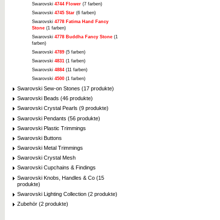
Swarovski
4744 Flower
(7 farben)
Swarovski
4745 Star
(6 farben)
Swarovski
4778 Fatima Hand Fancy
Stone
(1 farben)
Swarovski
4778 Buddha Fancy Stone
(1
farben)
Swarovski
4789
(5 farben)
Swarovski
4831
(1 farben)
Swarovski
4884
(11 farben)
Swarovski
4500
(1 farben)
Swarovski Sew-on Stones (17 produkte)
Swarovski Beads (46 produkte)
Swarovski Crystal Pearls (9 produkte)
Swarovski Pendants (56 produkte)
Swarovski Plastic Trimmings
Swarovski Buttons
Swarovski Metal Trimmings
Swarovski Crystal Mesh
Swarovski Cupchains & Findings
Swarovski Knobs, Handles & Co (15
produkte)
Swarovski Lighting Collection (2 produkte)
Zubehör (2 produkte)