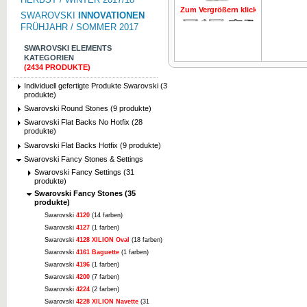
Zum Vergrößern klicken
Zum Vergrö
SWAROVSKI
INNOVATIONEN
FRÜHJAHR / SOMMER 2017
SWAROVSKI ELEMENTS
KATEGORIEN
(2434 PRODUKTE)
Individuell gefertigte Produkte Swarovski (3
Zum Vergrößern klicken
produkte)
Swarovski Round Stones (9 produkte)
Swarovski Flat Backs No Hotfix (28
produkte)
Swarovski Flat Backs Hotfix (9 produkte)
Swarovski Fancy Stones & Settings
Swarovski Fancy Settings (31
produkte)
Swarovski Fancy Stones (35
produkte)
Swarovski
4120
(14 farben)
Swarovski
4127
(1 farben)
Swarovski
4128 XILION Oval
(18 farben)
Swarovski
4161 Baguette
(1 farben)
Swarovski
4196
(1 farben)
Swarovski
4200
(7 farben)
Swarovski
4224
(2 farben)
Swarovski
4228 XILION Navette
(31