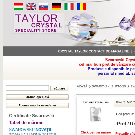
CRYSTAL TAYLOR CONTACT DE MAGAZINE
|
Swarovski Cryst
cel mai bun preț de vânzare c
Produsele disponibile pe
personal imediat, s
ACASĂ
SWAROVSKI BUTTONS
SW
86202
MM 2
Cod produs:
Certificate Swarovski
Tabel de mărime
Preț / U
SWAROVSKI
INOVAȚII
Click pentru marire
Preturile af
TOAMNA / IARNA 2017/18