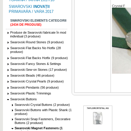
Crystal F
SWAROVSKI
INOVAȚII
PRIMAVARA / VARA 2017
SWAROVSKI ELEMENTS CATEGORII
(2434 DE PRODUSE)
Produse de Swarovski fabricate în mod
individual (3 produse)
Swarovski Round Stones (9 produse)
Swarovski Flat Backs No Hotfix (28
produse)
Swarovski Flat Backs Hotfix (9 produse)
Swarovski Fancy Stones & Settings
Swarovski Sew-on Stones (17 produse)
Swarovski Beads (46 produse)
Swarovski Crystal Pearls (9 produse)
Swarovski Pendants (56 produse)
Swarovski Plastic Trimmings
Swarovski Buttons
Swarovski Crystal Buttons (2 produse)
Swarovski Buttons with Plastic Shank (1
produse)
Swarovski Snap Fasteners, Decorative
Buttons (2 produse)
Swarovski Magnet Fasteners (1