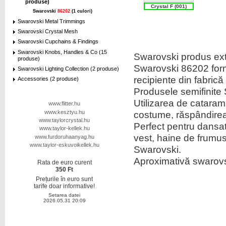
produse)
Crystal F (001)
Swarovski
86202
(1 culori)
Swarovski Metal Trimmings
Swarovski Crystal Mesh
Swarovski Cupchains & Findings
Swarovski Knobs, Handles & Co (15
Swarovski produs extre
produse)
Swarovski 86202 form
Swarovski Lighting Collection (2 produse)
recipiente din fabrică
Accessories (2 produse)
Produsele semifinite
Utilizarea de catara
www.flitter.hu
www.kesztyu.hu
costume, răspândirea 
www.taylorcrystal.hu
Perfect pentru dansato
www.taylor-kellek.hu
vest, haine de frumuse
www.furdoruhaanyag.hu
www.taylor-eskuvoikellek.hu
Swarovski.
Aproximativă swarovsk
Rata de euro curent
350 Ft
Prețurile în euro sunt
tarife doar informative!
Setarea datei
2026.05.31 20:09