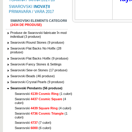
SWAROVSKI
INOVAȚII
PRIMAVARA / VARA 2017
SWAROVSKI ELEMENTS CATEGORII
(2434 DE PRODUSE)
Produse de Swarovski fabricate în mod
individual (3 produse)
Swarovski Round Stones (9 produse)
Swarovski Flat Backs No Hotfix (28
produse)
Swarovski Flat Backs Hotfix (9 produse)
Swarovski Fancy Stones & Settings
Swarovski Sew-on Stones (17 produse)
Swarovski Beads (46 produse)
Swarovski Crystal Pearls (9 produse)
Swarovski Pendants (56 produse)
Swarovski
4139 Cosmic Ring
(1 culori)
Swarovski
4437 Cosmic Square
(4
culori)
Swarovski
4439 Square Ring
(4 culori)
Swarovski
4736 Cosmic Triangle
(1
culori)
Swarovski
4737
(7 culori)
Swarovski
6000
(6 culori)