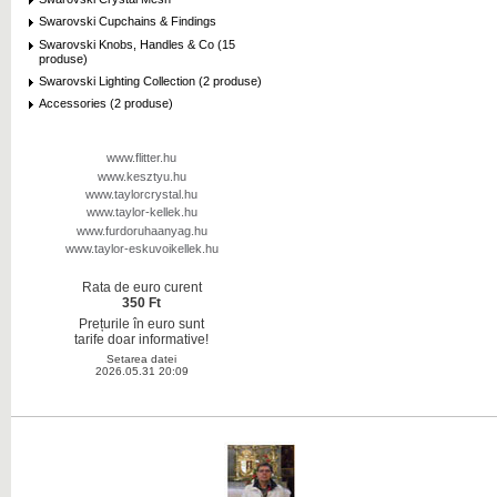
Swarovski Cupchains & Findings
Swarovski Knobs, Handles & Co (15
produse)
Swarovski Lighting Collection (2 produse)
Accessories (2 produse)
www.flitter.hu
www.kesztyu.hu
www.taylorcrystal.hu
www.taylor-kellek.hu
www.furdoruhaanyag.hu
www.taylor-eskuvoikellek.hu
Rata de euro curent
350 Ft
Prețurile în euro sunt
tarife doar informative!
Setarea datei
2026.05.31 20:09