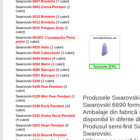
Swarovski
6007 Briolette
(7 culori)
Swarovski
6902 Zinnia Pendant
(1
culori)
Swarovski
6010 Briolette
(3 culori)
Swarovski
6012 Briolette
(3 culori)
Swarovski
6015 Polygon Drop
(2
culori)
Swarovski
6019/G Crystalactite Pend.
petite
(1 culori)
Swarovski
6020 Helix
(1 culori)
Swarovski
6026 Cabochette
(1 culori)
Swarovski
6040 Helios
(4 culori)
Swarovski
6058 Metro
(1 culori)
Tanzanite (539)
Swarovski
6090 Baroque
(6 culori)
Swarovski
6091 Baroque
(1 culori)
Swarovski
6100
(1 culori)
Swarovski
6106 Pear Pendant
(3
culori)
Produsele Swarovski 
Swarovski
6128 Mini Pear Pendant
(1
culori)
Swarovski 6690 form
Swarovski
6190 Rock Pendant
(10
culori)
Ambalaje din fabrică s
Swarovski
6191 Divine Rock Pendant
disponibil în diferite 
(4 culori)
Produsul semi-finit 
Swarovski
6202 Heart Pendant
(5
culori)
Swarovski.
Swarovski
6210 Round Pendant