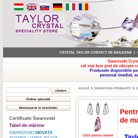
CRYSTAL TAYLOR CONTACT DE MAGAZINE
|
Swarovski Cryst
cel mai bun preț de vânzare c
Produsele disponibile pe
personal imediat, s
ACASĂ
SWAROVSKI PENDANTS
S
Pentr
Certificate Swarovski
de ma
Tabel de mărime
SWAROVSKI
INOVAȚII
Tayl
Click pentru marire
Click pentru 
TOAMNA / IARNA 2017/18