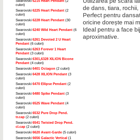
Utilizarea pe scară l
Swarovski
6215 Heart Pendant
(2
culori)
de dans, tiara, rochii
Swarovski
6225 Heart Pendant
(2
Perfect pentru dansato
culori)
Swarovski
6228 Heart Pendant
(30
oricine dorește mai mu
culori)
Ideal pentru a face bi
Swarovski
6240 Wild Heart Pendant
(6
culori)
aproximative.
Swarovski
6261 Devoted 2 U Heart
Pendant
(6 culori)
Swarovski
6263 Forever 1 Heart
Pendant
(3 culori)
Swarovski
6301,6328 XILION Bicone
Pendant
(4 culori)
Swarovski
6401 Octagon
(2 culori)
Swarovski
6428 XILION Pendant
(3
culori)
Swarovski
6470 Ellipse Pendant
(2
culori)
Swarovski
6480 Spike Pendant
(3
culori)
Swarovski
6525 Wave Pendant
(4
culori)
Swarovski
6532 Pure Drop Pend.
tr.cap
(2 culori)
Swarovski
6541 Twisted Drop Pend.
cl.cap
(2 culori)
Swarovski
6620 Avant-Garde
(5 culori)
Swarovski
6656 Galactic Vertical
(1