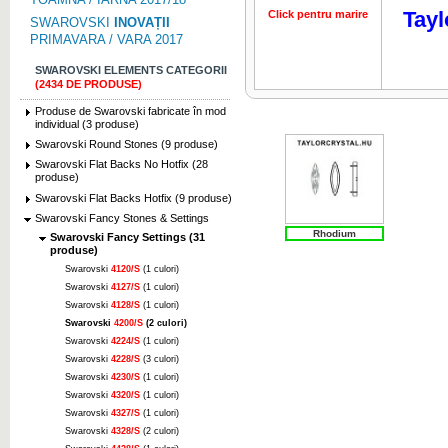
Tayl
Click pentru marire
SWAROVSKI
INOVAȚII
PRIMAVARA / VARA 2017
SWAROVSKI ELEMENTS CATEGORII
(2434 DE PRODUSE)
Produse de Swarovski fabricate în mod
individual (3 produse)
Swarovski Round Stones (9 produse)
Swarovski Flat Backs No Hotfix (28
produse)
Swarovski Flat Backs Hotfix (9 produse)
Swarovski Fancy Stones & Settings
Rhodium
Swarovski Fancy Settings (31
produse)
Swarovski
4120/S
(1 culori)
Swarovski
4127/S
(1 culori)
Swarovski
4128/S
(1 culori)
Swarovski
4200/S
(2 culori)
Swarovski
4224/S
(1 culori)
Swarovski
4228/S
(3 culori)
Swarovski
4230/S
(1 culori)
Swarovski
4320/S
(1 culori)
Swarovski
4327/S
(1 culori)
Swarovski
4328/S
(2 culori)