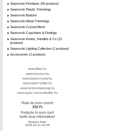
Swarovski Pendants (56 produse)
Swarovski Plastic Trimmings
Swarovski Buttons
Swarovski Metal Trimmings
Swarovski Crystal Mesh
Swarovski Cupchains & Findings
Swarovski Knobs, Handles & Co (15
produse)
Swarovski Lighting Collection (2 produse)
Accessories (2 produse)
www.flitter.hu
www.kesztyu.hu
www.taylorcrystal.hu
www.taylor-kellek.hu
www.furdoruhaanyag.hu
www.taylor-eskuvoikellek.hu
Rata de euro curent
350 Ft
Prețurile în euro sunt
tarife doar informative!
Setarea datei
2026.05.31 20:09