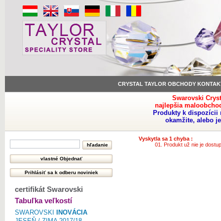
CRYSTAL TAYLOR OBCHODY KONTAK
Swarovski Crys
najlepšia maloobchod
Produkty k dispozíci
okamžite, alebo j
Vyskytla sa 1 chyba :
Produkt už nie je dostu
certifikát Swarovski
Tabuľka veľkostí
SWAROVSKI
INOVÁCIA
JESEŇ / ZIMA 2017/18