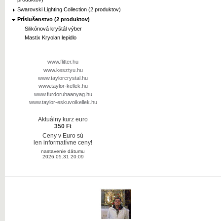
Swarovski Lighting Collection (2 produktov)
Príslušenstvo (2 produktov)
Silikónová kryštál výber
Mastix Kryolan lepidlo
www.flitter.hu
www.kesztyu.hu
www.taylorcrystal.hu
www.taylor-kellek.hu
www.furdoruhaanyag.hu
www.taylor-eskuvoikellek.hu
Aktuálny kurz euro
350 Ft
Ceny v Euro sú
len informatívne ceny!
nastavenie dátumu
2026.05.31 20:09