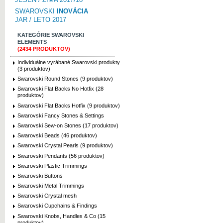
SWAROVSKI
INOVÁCIA
JAR / LETO 2017
KATEGÓRIE SWAROVSKI
ELEMENTS
(2434 PRODUKTOV)
Individuálne vyrábané Swarovski produkty
(3 produktov)
Swarovski Round Stones (9 produktov)
Swarovski Flat Backs No Hotfix (28
produktov)
Swarovski Flat Backs Hotfix (9 produktov)
Swarovski Fancy Stones & Settings
Swarovski Sew-on Stones (17 produktov)
Swarovski Beads (46 produktov)
Swarovski Crystal Pearls (9 produktov)
Swarovski Pendants (56 produktov)
Swarovski Plastic Trimmings
Swarovski Buttons
Swarovski Metal Trimmings
Swarovski Crystal mesh
Swarovski Cupchains & Findings
Swarovski Knobs, Handles & Co (15
produktov)