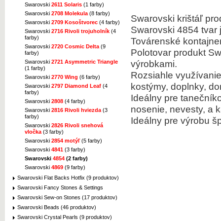
Swarovski
2611 Solaris
(1 farby)
Swarovski
2708 Molekula
(8 farby)
Swarovski krištáľ prod
Swarovski
2709 Kosoštvorec
(4 farby)
Swarovski 4854 tvar 
Swarovski
2716 Rivoli trojuholník
(4
farby)
Továrenské kontajner
Swarovski
2720 Cosmic Delta
(9
Polotovar produkt S
farby)
výrobkami.
Swarovski
2721 Asymmetric Triangle
(1 farby)
Rozsiahle využívanie
Swarovski
2770 Wing
(6 farby)
kostýmy, doplnky, d
Swarovski
2797 Diamond Leaf
(4
farby)
Ideálny pre tanečník
Swarovski
2808
(4 farby)
nosenie, nevesty, a k
Swarovski
2816 Rivoli hviezda
(3
farby)
Ideálny pre výrobu š
Swarovski
2826 Rivoli snehová
vločka
(3 farby)
Swarovski
2854 motýľ
(5 farby)
Swarovski
4841
(3 farby)
Swarovski
4854
(2 farby)
Swarovski
4869
(9 farby)
Swarovski Flat Backs Hotfix (9 produktov)
Swarovski Fancy Stones & Settings
Swarovski Sew-on Stones (17 produktov)
Swarovski Beads (46 produktov)
Swarovski Crystal Pearls (9 produktov)