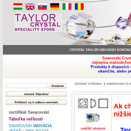
CRYSTAL TAYLOR OBCHODY KONTAK
Swarovski Crys
najlepšia maloobchod
Produkty k dispozíci
okamžite, alebo j
ÚVODNÁ STRÁNKA
SWAROVSKI FLA
Ak ch
certifikát Swarovski
nižši
Tabuľka veľkostí
SWAROVSKI
INOVÁCIA
Tay
zväčšiť obrázok
zväčšiť obr
JESEŇ / ZIMA 2017/18