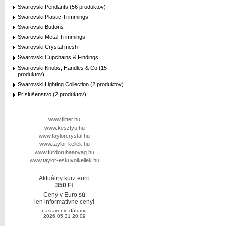
Swarovski Pendants (56 produktov)
Swarovski Plastic Trimmings
Swarovski Buttons
Swarovski Metal Trimmings
Swarovski Crystal mesh
Swarovski Cupchains & Findings
Swarovski Knobs, Handles & Co (15
produktov)
Swarovski Lighting Collection (2 produktov)
Príslušenstvo (2 produktov)
www.flitter.hu
www.kesztyu.hu
www.taylorcrystal.hu
www.taylor-kellek.hu
www.furdoruhaanyag.hu
www.taylor-eskuvoikellek.hu
Aktuálny kurz euro
350 Ft
Ceny v Euro sú
len informatívne ceny!
nastavenie dátumu
2026.05.31 20:09