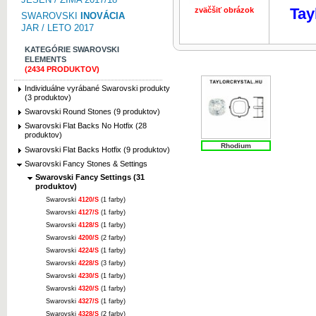
Tay
zväčšiť obrázok
SWAROVSKI
INOVÁCIA
JAR / LETO 2017
KATEGÓRIE SWAROVSKI
ELEMENTS
(2434 PRODUKTOV)
Individuálne vyrábané Swarovski produkty
(3 produktov)
Swarovski Round Stones (9 produktov)
Swarovski Flat Backs No Hotfix (28
produktov)
Rhodium
Swarovski Flat Backs Hotfix (9 produktov)
Swarovski Fancy Stones & Settings
Swarovski Fancy Settings (31
produktov)
Swarovski
4120/S
(1 farby)
Swarovski
4127/S
(1 farby)
Swarovski
4128/S
(1 farby)
Swarovski
4200/S
(2 farby)
Swarovski
4224/S
(1 farby)
Swarovski
4228/S
(3 farby)
Swarovski
4230/S
(1 farby)
Swarovski
4320/S
(1 farby)
Swarovski
4327/S
(1 farby)
Swarovski
4328/S
(2 farby)