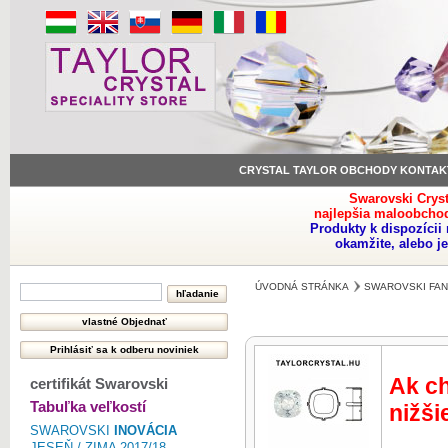
CRYSTAL TAYLOR OBCHODY KONTAK
Swarovski Crys
najlepšia maloobchod
Produkty k dispozíci
okamžite, alebo j
ÚVODNÁ STRÁNKA
SWAROVSKI FAN
Ak ch
certifikát Swarovski
Tabuľka veľkostí
nižši
SWAROVSKI
INOVÁCIA
JESEŇ / ZIMA 2017/18