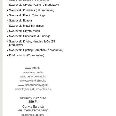
Swarovski Crystal Pearls (9 produktov)
Swarovski Pendants (56 produktov)
Swarovski Plastic Trimmings
Swarovski Buttons
Swarovski Metal Trimmings
Swarovski Crystal mesh
Swarovski Cupchains & Findings
Swarovski Knobs, Handles & Co (15
produktov)
Swarovski Lighting Collection (2 produktov)
Príslušenstvo (2 produktov)
www.flitter.hu
www.kesztyu.hu
www.taylorcrystal.hu
www.taylor-kellek.hu
www.furdoruhaanyag.hu
www.taylor-eskuvoikellek.hu
Aktuálny kurz euro
350 Ft
Ceny v Euro sú
len informatívne ceny!
nastavenie dátumu